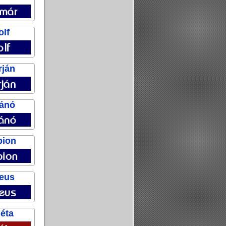
olf
rján
iánó
pion
eus
éta