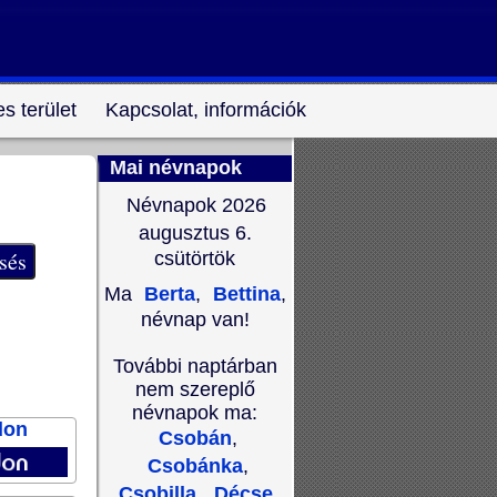
s terület
Kapcsolat, információk
Mai névnapok
Névnapok 2026
augusztus 6.
csütörtök
Ma
Berta
,
Bettina
,
névnap van!
További naptárban
nem szereplő
névnapok ma:
don
Csobán
,
Csobánka
,
Csobilla
,
Décse
,