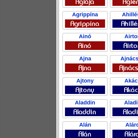
Agrippína
Ahillé
Ainó
Airto
Ajna
Ajnác
Ajtony
Akác
Aladdin
Alad
Alán
Alár