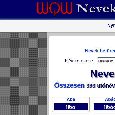
Nyi
Nevek betűr
Név keresése:
Neve
Összesen
393 utónév
Aba
Abá