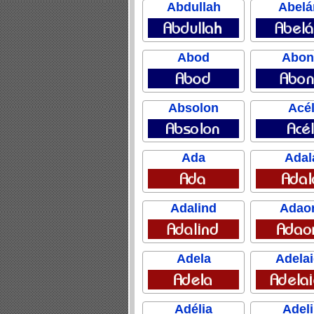
Abdullah
Abelá
Abod
Abon
Absolon
Acé
Ada
Adal
Adalind
Adao
Adela
Adela
Adélia
Adel