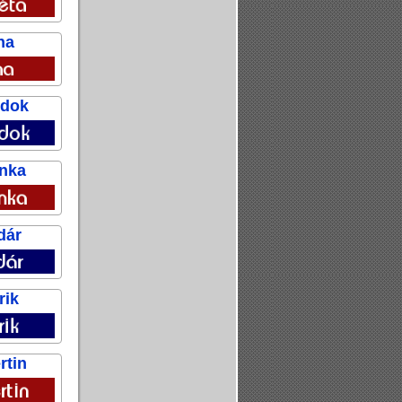
na
ndok
onka
dár
rik
rtin