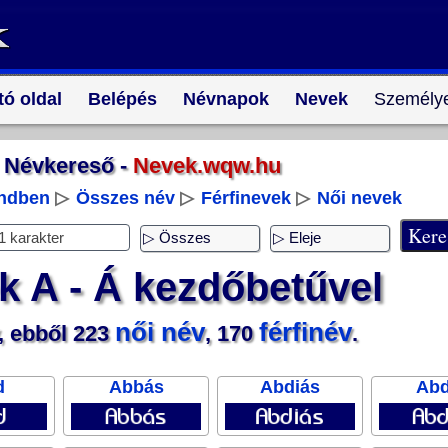
tó oldal
Belépés
Névnapok
Nevek
Személye
Névkereső -
Nevek.wqw.hu
endben
▷
Összes név
▷
Férfinevek
▷
Női nevek
k A - Á kezdőbetűvel
női név
férfinév
, ebből 223
, 170
.
d
Abbás
Abdiás
Ab