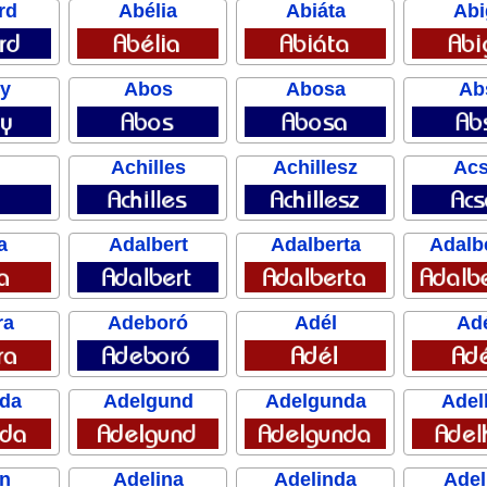
rd
Abélia
Abiáta
Abi
y
Abos
Abosa
Ab
l
Achilles
Achillesz
Ac
a
Adalbert
Adalberta
Adalb
ra
Adeboró
Adél
Ad
ida
Adelgund
Adelgunda
Adel
in
Adelina
Adelinda
Ade