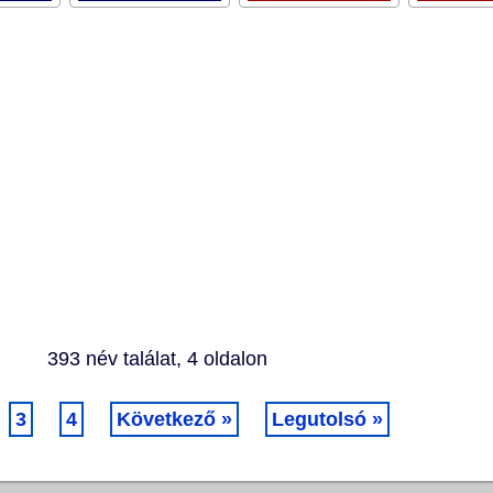
393 név találat, 4 oldalon
3
4
Következő »
Legutolsó »