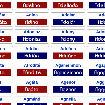
áta
Adina
Adolár
Ad
ka
Adonisz
Adony
Ado
nna
Adrián
Adriána
Adr
ta
Afrodité
Agamemnon
Aga
d
Agáta
Agenor
Agg
nt
Agmánd
Agnella
Agn