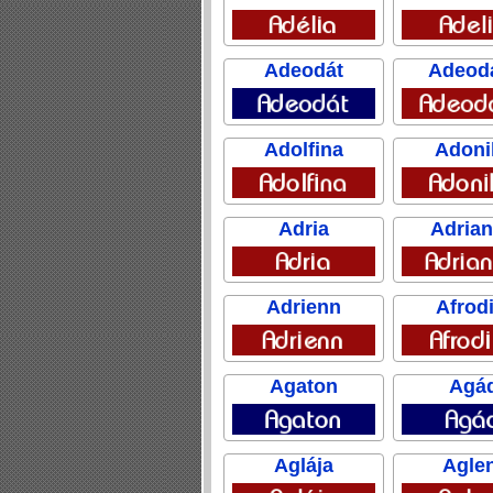
Adeodát
Adeod
Adolfina
Adoni
Adria
Adria
Adrienn
Afrodi
Agaton
Agá
Aglája
Agle