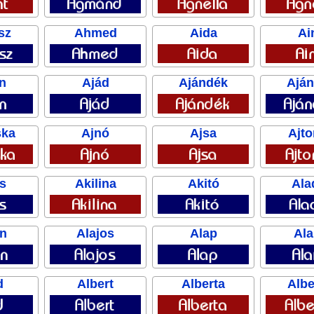
sz
Ahmed
Aida
Ai
n
Ajád
Ajándék
Ajá
ska
Ajnó
Ajsa
Ajt
s
Akilina
Akitó
Ala
in
Alajos
Alap
Ala
d
Albert
Alberta
Albe