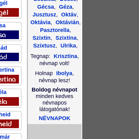
gél
Gécsa
,
Géza
,
Jusztusz
,
Oktáv
,
Oktávia
,
Oktávián
,
sa
Pasztorella
,
Szixtin
,
Szixtina
,
Szixtusz
,
Ulrika
,
sád
Tegnap:
Krisztina
,
névnap volt!
ertina
Holnap
Ibolya
,
névnap lesz!
Boldog névnapot
éla
minden kedves
névnapos
látogatónak!
heid
NÉVNAPOK
lmár