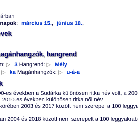
tárban
vnapok
:
március 15.
,
június 18.
,
evek
magánhangzók, hangrend
m:
▷
3
Hangrend:
▷
Mély
:
▷
ka
Magánhangzók:
▷
u-á-a
k
90-es években a Sudárka különösen ritka név volt, a 20
a 2010-es években különösen ritka női név.
k körében 2003 és 2017 között nem szerepel a 100 legg
an 2004 és 2018 között nem szerepelt a 100 leggyakrabb