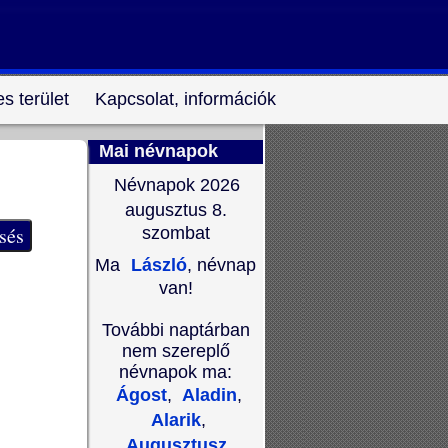
s terület
Kapcsolat, információk
Mai névnapok
Névnapok 2026
augusztus 8.
szombat
Ma
László
, névnap
van!
További naptárban
nem szereplő
névnapok ma:
Ágost
,
Aladin
,
Alarik
,
Augusztusz
,