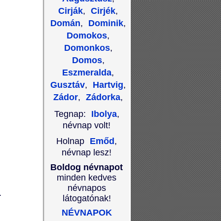
Cirják
,
Cirjék
,
Domán
,
Dominik
,
Domokos
,
Domonkos
,
Domos
,
Eszmeralda
,
Gusztáv
,
Hartvig
,
Zádor
,
Zádorka
,
Tegnap:
Ibolya
,
névnap volt!
Holnap
Emőd
,
névnap lesz!
Boldog névnapot
minden kedves
névnapos
.
látogatónak!
NÉVNAPOK