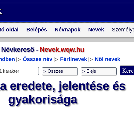
tó oldal
Belépés
Névnapok
Nevek
Személye
Névkereső -
Nevek.wqw.hu
endben
▷
Összes név
▷
Férfinevek
▷
Női nevek
 eredete, jelentése és
gyakorisága