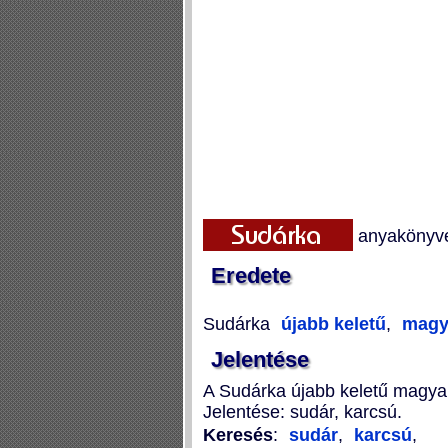
anyakönyve
Eredete
Sudárka
újabb keletű
,
magy
Jelentése
A Sudárka újabb keletű magyar
Jelentése: sudár, karcsú.
Keresés
:
sudár
,
karcsú
,