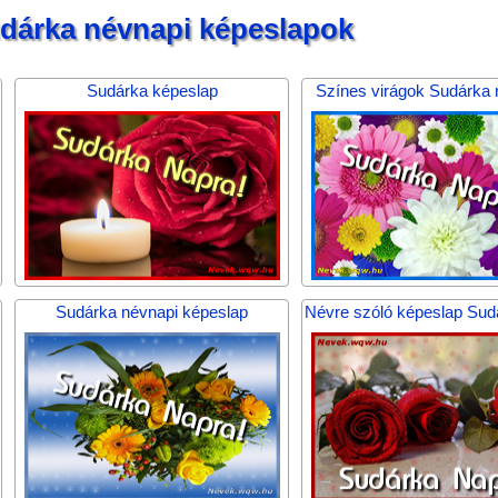
dárka névnapi képeslapok
Sudárka képeslap
Színes virágok Sudárka
Sudárka névnapi képeslap
Névre szóló képeslap Sud