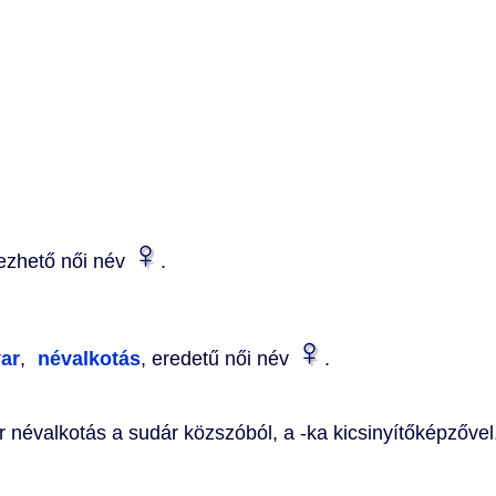
♀
zhető női név
.
♀
ar
,
névalkotás
, eredetű női név
.
 névalkotás a sudár közszóból, a -ka kicsinyítőképzővel