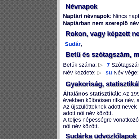
Névnapok
Naptári névnapok
: Nincs nap
Naptárban nem szereplő né
Rokon, vagy képzett n
Sudár
,
Betű és szótagszám, 
Betűk száma:
▷
7
Szótagszá
Név kezdete:
▷
su
Név vége
Gyakoriság, statisztiká
Általános statisztikák
: Az 19
években különösen ritka név, 
Az újszülötteknek adott neve
adott női név között.
A teljes népességre vonatkozó
női név között.
Sudárka üdvözlőlapok