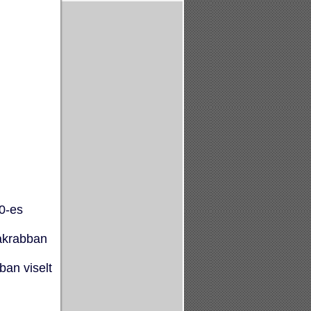
00-es
yakrabban
an viselt