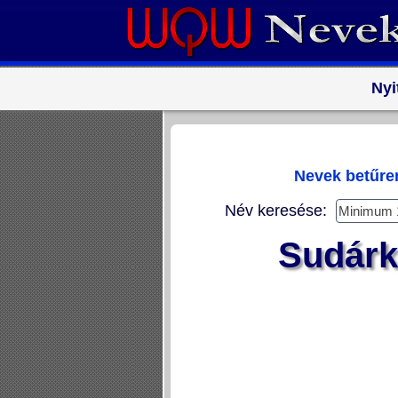
Nyi
Nevek betűr
Név keresése:
Sudárka