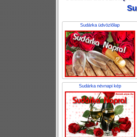
Su
Sudárka üdvözlőlap
Sudárka névnapi kép