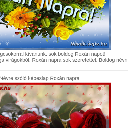
ágcsokorral kívánunk, sok boldog Roxán napot!
a virágokból, Roxán napra sok szeretettel. Boldog névn
Névre szóló képeslap Roxán napra