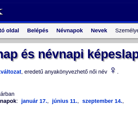
tó oldal
Belépés
Névnapok
Nevek
Személye
ap és névnapi képesla
♀
változat
, eredetű anyakönyvezhető női név
.
tárban
vnapok
:
január 17.
,
június 11.
,
szeptember 14.
,