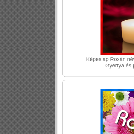
Képeslap Roxán név
Gyertya és 