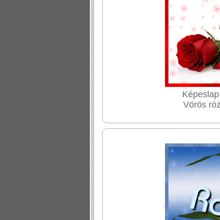
Képeslap
Vörös ró