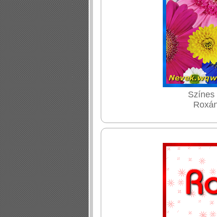
Színes 
Roxán