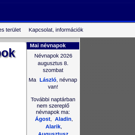
s terület
Kapcsolat, információk
Mai névnapok
pok
Névnapok 2026
augusztus 8.
szombat
Ma
László
, névnap
van!
További naptárban
nem szereplő
névnapok ma:
Ágost
,
Aladin
,
Alarik
,
Augusztusz
,