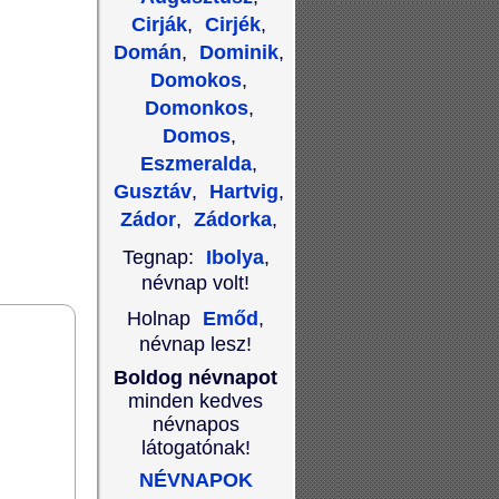
Cirják
,
Cirjék
,
Domán
,
Dominik
,
Domokos
,
Domonkos
,
Domos
,
Eszmeralda
,
Gusztáv
,
Hartvig
,
Zádor
,
Zádorka
,
Tegnap:
Ibolya
,
névnap volt!
Holnap
Emőd
,
névnap lesz!
Boldog névnapot
minden kedves
névnapos
látogatónak!
NÉVNAPOK