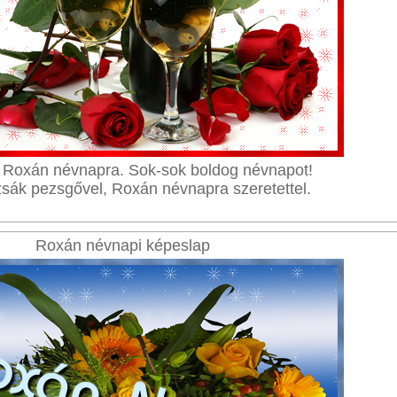
 Roxán névnapra. Sok-sok boldog névnapot!
zsák pezsgővel, Roxán névnapra szeretettel.
Roxán névnapi képeslap