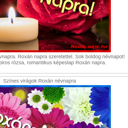
napra. Roxán napra szeretettel. Sok boldog névnapot!
piros rózsa, romantikus képeslap Roxán napra.
Színes virágok Roxán névnapra