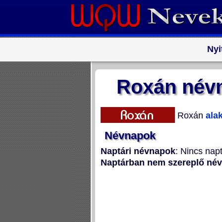
Nyi
Roxán névn
Roxán
alak
Névnapok
Naptári névnapok
: Nincs nap
Naptárban nem szereplő né