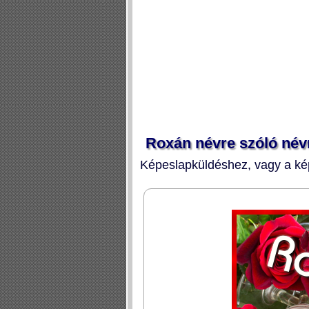
Roxán névre szóló név
Képeslapküldéshez, vagy a kép