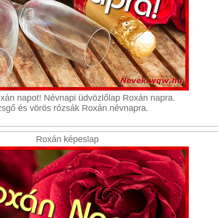
xán napot! Névnapi üdvözlőlap Roxán napra.
sgő és vörös rózsák Roxán névnapra.
Roxán képeslap