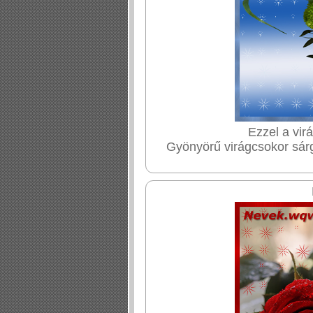
Ezzel a vir
Gyönyörű virágcsokor sárg