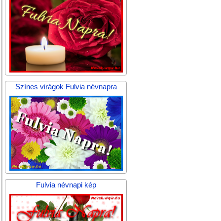
Színes virágok Fulvia névnapra
Fulvia névnapi kép