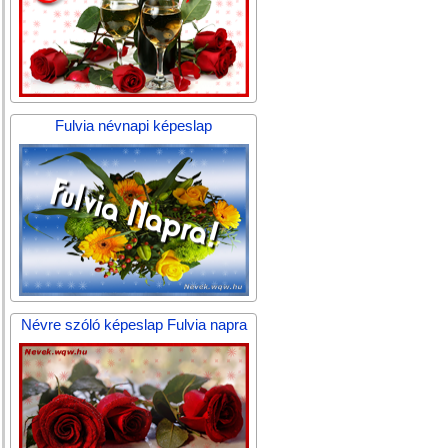
Fulvia névnapi képeslap
Névre szóló képeslap Fulvia napra