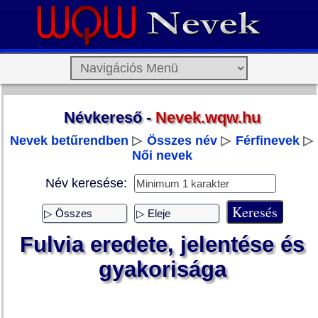
Névkereső -
Nevek.wqw.hu
Nevek betűrendben
▷
Összes név
▷
Férfinevek
▷
Női nevek
Név keresése:
Fulvia eredete, jelentése és
gyakorisága