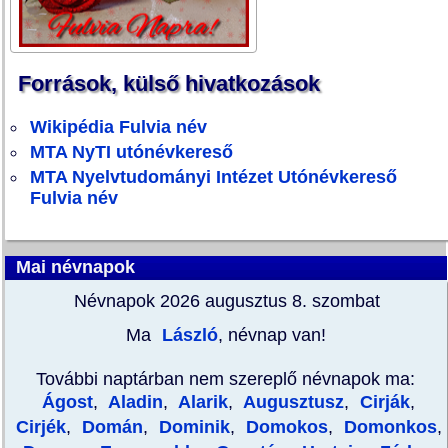
Források, külső hivatkozások
Wikipédia Fulvia név
MTA NyTI utónévkereső
MTA Nyelvtudományi Intézet Utónévkereső
Fulvia név
Mai névnapok
Névnapok 2026 augusztus 8.
szombat
Ma
László
, névnap van!
További naptárban nem szereplő névnapok ma:
Ágost
,
Aladin
,
Alarik
,
Augusztusz
,
Cirják
,
Cirjék
,
Domán
,
Dominik
,
Domokos
,
Domonkos
,