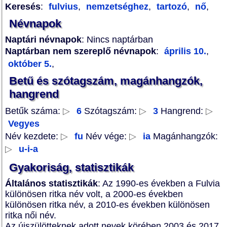
Keresés
:
fulvius
,
nemzetséghez
,
tartozó
,
nő
,
Névnapok
Naptári névnapok
: Nincs naptárban
Naptárban nem szereplő névnapok
:
április 10.
,
október 5.
,
Betű és szótagszám, magánhangzók,
hangrend
Betűk száma:
▷
6
Szótagszám:
▷
3
Hangrend:
▷
Vegyes
Név kezdete:
▷
fu
Név vége:
▷
ia
Magánhangzók:
▷
u-i-a
Gyakoriság, statisztikák
Általános statisztikák
: Az 1990-es években a Fulvia
különösen ritka név volt, a 2000-es években
különösen ritka név, a 2010-es években különösen
ritka női név.
Az újszülötteknek adott nevek körében 2003 és 2017