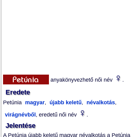
♀
anyakönyvezhető női név
.
Eredete
Petúnia
magyar
,
újabb keletű
,
névalkotás
,
♀
virágnévből
, eredetű női név
.
Jelentése
A Petúnia újabb keletű magyar névalkotás a Petúnia