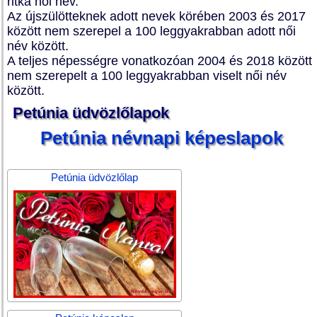
ritka női név.
Az újszülötteknek adott nevek körében 2003 és 2017
között nem szerepel a 100 leggyakrabban adott női
név között.
A teljes népességre vonatkozóan 2004 és 2018 között
nem szerepelt a 100 leggyakrabban viselt női név
között.
Petúnia üdvözlőlapok
Petúnia névnapi képeslapok
Petúnia üdvözlőlap