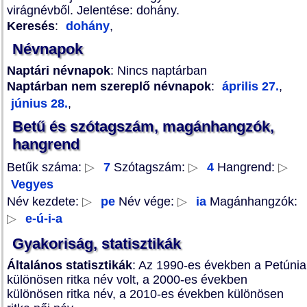
virágnévből. Jelentése: dohány.
Keresés
:
dohány
,
Névnapok
Naptári névnapok
: Nincs naptárban
Naptárban nem szereplő névnapok
:
április 27.
,
június 28.
,
Betű és szótagszám, magánhangzók,
hangrend
Betűk száma:
▷
7
Szótagszám:
▷
4
Hangrend:
▷
Vegyes
Név kezdete:
▷
pe
Név vége:
▷
ia
Magánhangzók:
▷
e-ú-i-a
Gyakoriság, statisztikák
Általános statisztikák
: Az 1990-es években a Petúnia
különösen ritka név volt, a 2000-es években
különösen ritka név, a 2010-es években különösen