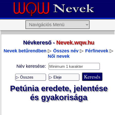
Névkereső -
Nevek.wqw.hu
Nevek betűrendben
▷
Összes név
▷
Férfinevek
▷
Női nevek
Név keresése:
Petúnia eredete, jelentése
és gyakorisága