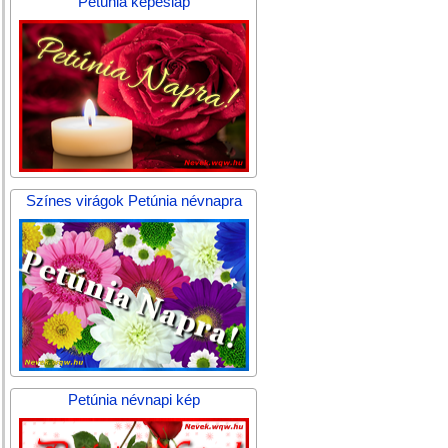
Petúnia képeslap
Színes virágok Petúnia névnapra
Petúnia névnapi kép