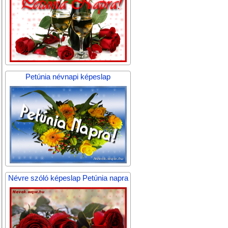
Petúnia névnapi képeslap
Névre szóló képeslap Petúnia napra