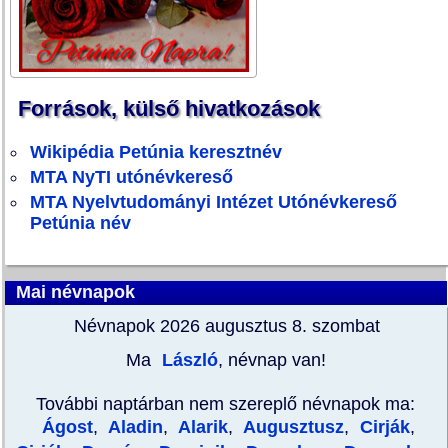
Források, külső hivatkozások
Wikipédia Petúnia keresztnév
MTA NyTI utónévkereső
MTA Nyelvtudományi Intézet Utónévkereső
Petúnia név
Mai névnapok
Névnapok 2026 augusztus 8.
szombat
Ma
László
, névnap van!
További naptárban nem szereplő névnapok ma:
Ágost
,
Aladin
,
Alarik
,
Augusztusz
,
Cirják
,