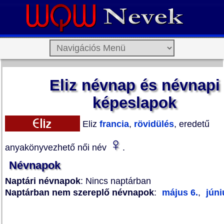
Eliz névnap és névnapi
képeslapok
Eliz
francia
,
rövidülés
, eredetű
♀
anyakönyvezhető női név
.
Névnapok
Naptári névnapok
: Nincs naptárban
Naptárban nem szereplő névnapok
:
május 6.
,
júni