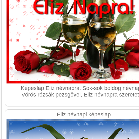
Képeslap Eliz névnapra. Sok-sok boldog névna
Vörös rózsák pezsgővel, Eliz névnapra szeretett
Eliz névnapi képeslap