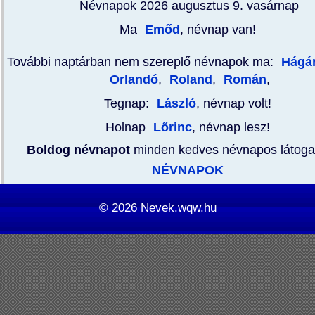
Névnapok 2026 augusztus 9.
vasárnap
Ma
Emőd
, névnap van!
További naptárban nem szereplő névnapok ma:
Hágá
Orlandó
,
Roland
,
Román
,
Tegnap:
László
, névnap volt!
Holnap
Lőrinc
, névnap lesz!
Boldog névnapot
minden kedves névnapos látoga
NÉVNAPOK
© 2026
Nevek.wqw.hu