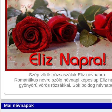
Szép vörös rózsaszálak Eliz névnapra.
Romantikus névre szóló névnapi képeslap Eliz n
gyönyörű vörös rózsákkal. Sok boldog névnapo
Mai névnapok