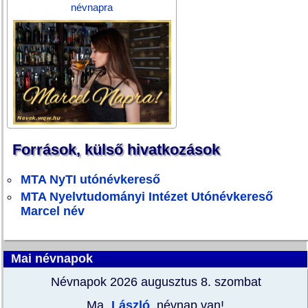
névnapra
Források, külső hivatkozások
MTA NyTI utónévkereső
MTA Nyelvtudományi Intézet Utónévkereső
Marcel név
Mai névnapok
Névnapok 2026 augusztus 8.
szombat
Ma
László
, névnap van!