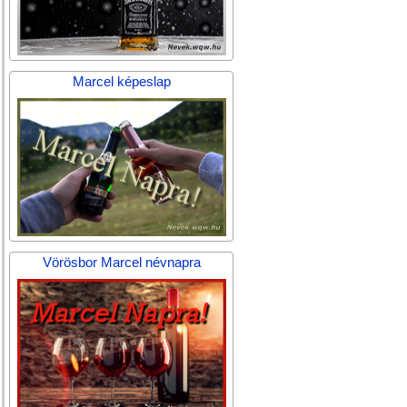
Marcel képeslap
Vörösbor Marcel névnapra