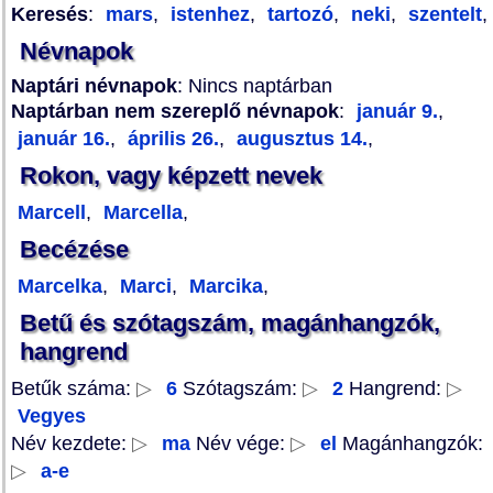
Keresés
:
mars
,
istenhez
,
tartozó
,
neki
,
szentelt
,
Névnapok
Naptári névnapok
: Nincs naptárban
Naptárban nem szereplő névnapok
:
január 9.
,
január 16.
,
április 26.
,
augusztus 14.
,
Rokon, vagy képzett nevek
Marcell
,
Marcella
,
Becézése
Marcelka
,
Marci
,
Marcika
,
Betű és szótagszám, magánhangzók,
hangrend
Betűk száma:
▷
6
Szótagszám:
▷
2
Hangrend:
▷
Vegyes
Név kezdete:
▷
ma
Név vége:
▷
el
Magánhangzók:
▷
a-e