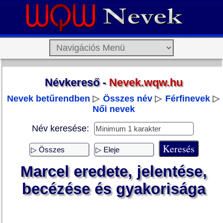
Névkereső -
Nevek.wqw.hu
Nevek betűrendben
▷
Összes név
▷
Férfinevek
▷
Női nevek
Név keresése:
Marcel eredete, jelentése,
becézése és gyakorisága