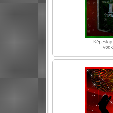
Képeslap 
Vodká