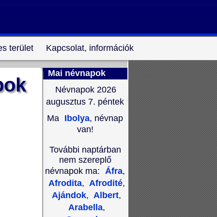
s terület
Kapcsolat, információk
Mai névnapok
pok
Névnapok 2026
augusztus 7.
péntek
Ma
Ibolya
, névnap
van!
További naptárban
nem szereplő
névnapok ma:
Áfra
,
Afrodita
,
Afrodité
,
Ajándok
,
Albert
,
Arabella
,