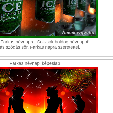
Farkas névnapra. Sok-sok boldog névnapot!
s szódás sör, Farkas napra szeretettel.
Farkas névnapi képeslap