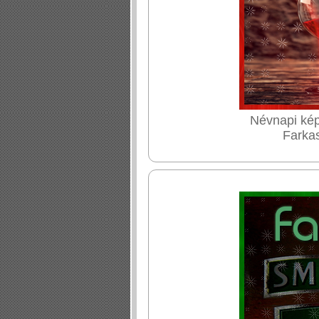
Névnapi kép
Farkas