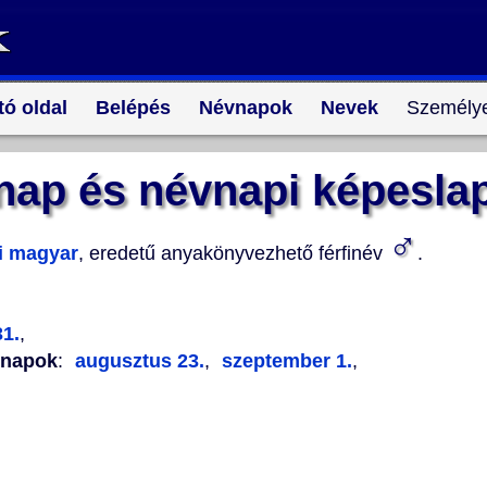
tó oldal
Belépés
Névnapok
Nevek
Személye
nap és névnapi képesla
♂
i magyar
, eredetű anyakönyvezhető férfinév
.
31.
,
vnapok
:
augusztus 23.
,
szeptember 1.
,