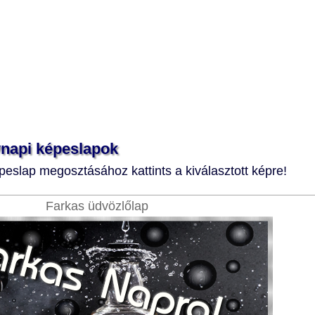
vnapi képeslapok
eslap megosztásához kattints a kiválasztott képre!
Farkas üdvözlőlap