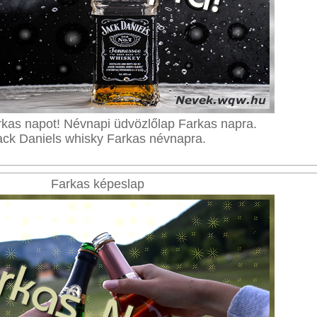
kas napot! Névnapi üdvözlőlap Farkas napra.
ack Daniels whisky Farkas névnapra.
Farkas képeslap