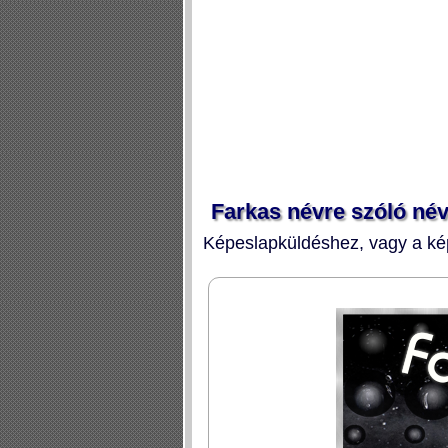
Farkas névre szóló né
Képeslapküldéshez, vagy a kép