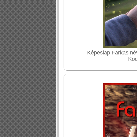
Képeslap Farkas név
Koc