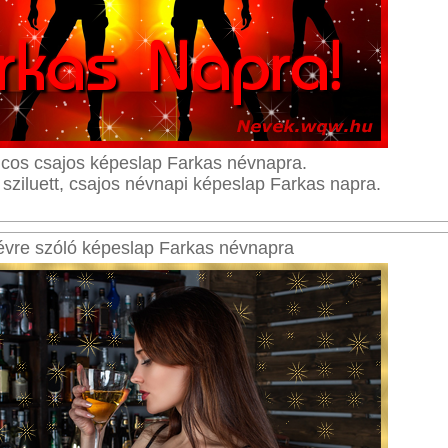
cos csajos képeslap Farkas névnapra.
 sziluett, csajos névnapi képeslap Farkas napra.
vre szóló képeslap Farkas névnapra