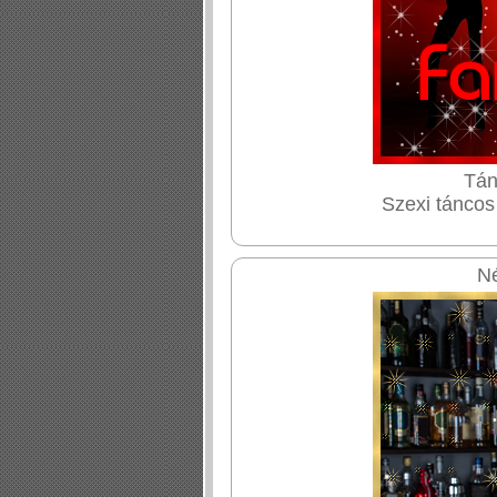
Tán
Szexi táncos
Né