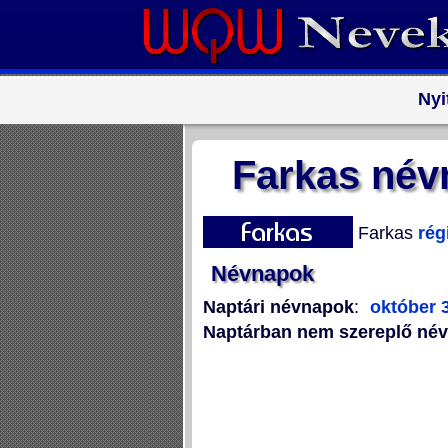
Nyi
Farkas név
Farkas
rég
Névnapok
Naptári névnapok
:
október 
Naptárban nem szereplő né