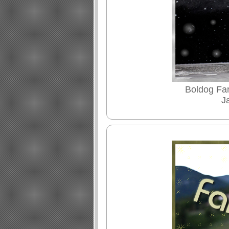
Boldog Far
J