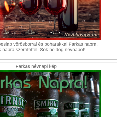
eslap vörösborral és poharakkal Farkas napra.
 napra szeretettel. Sok boldog névnapot!
Farkas névnapi kép