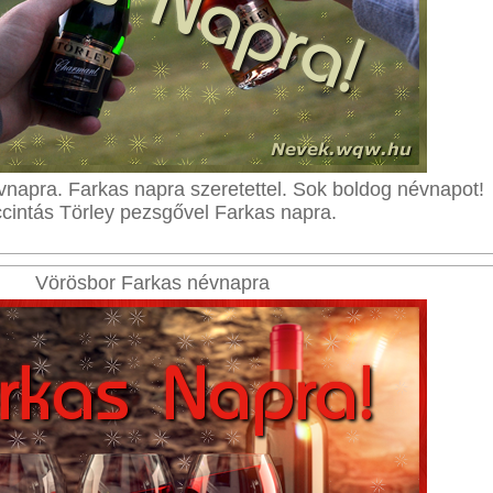
napra. Farkas napra szeretettel. Sok boldog névnapot!
cintás Törley pezsgővel Farkas napra.
Vörösbor Farkas névnapra