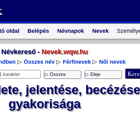
tó oldal
Belépés
Névnapok
Nevek
Személye
Névkereső -
Nevek.wqw.hu
endben
▷
Összes név
▷
Férfinevek
▷
Női nevek
te, jelentése, becézése
gyakorisága