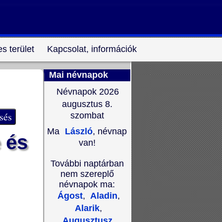
s terület
Kapcsolat, információk
Mai névnapok
Névnapok 2026
augusztus 8.
szombat
Ma
László
, névnap
 és
van!
További naptárban
nem szereplő
névnapok ma:
Ágost
,
Aladin
,
Alarik
,
Augusztusz
,