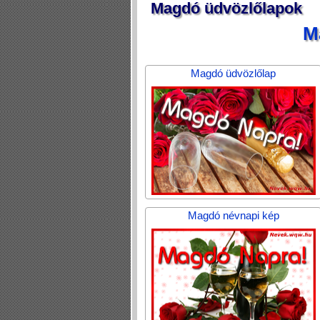
Magdó üdvözlőlapok
M
Magdó üdvözlőlap
Magdó névnapi kép