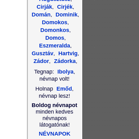
Cirják
,
Cirjék
,
Domán
,
Dominik
,
Domokos
,
Domonkos
,
Domos
,
Eszmeralda
,
Gusztáv
,
Hartvig
,
Zádor
,
Zádorka
,
Tegnap:
Ibolya
,
névnap volt!
Holnap
Emőd
,
névnap lesz!
Boldog névnapot
minden kedves
névnapos
látogatónak!
NÉVNAPOK