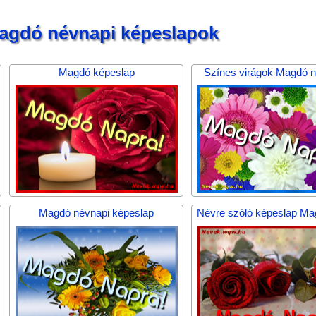
agdó névnapi képeslapok
Magdó képeslap
Színes virágok Magdó 
Magdó névnapi képeslap
Névre szóló képeslap Ma