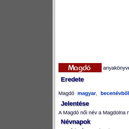
anyakönyve
Eredete
Magdó
magyar
,
becenévből 
Jelentése
A Magdó női név a Magdolna n
Névnapok