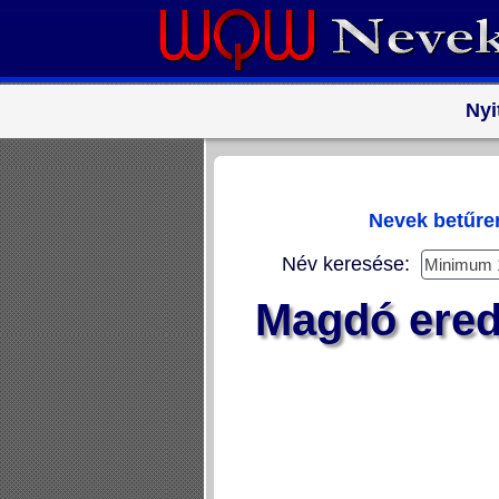
Nyi
Nevek betűr
Név keresése:
Magdó erede