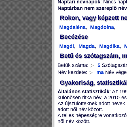
Naptári névnapok
: Nincs nap
Naptárban nem szereplő né
Rokon, vagy képzett n
Magdaléna
,
Magdolna
,
Becézése
Magdi
,
Magda
,
Magdika
,
M
Betű és szótagszám, 
Betűk száma:
▷
5
Szótagszá
Név kezdete:
▷
ma
Név vége
Gyakoriság, statisztiká
Általános statisztikák
: Az 19
különösen ritka név, a 2010-es
Az újszülötteknek adott neve
adott női név között.
A teljes népességre vonatkozó
női név között.