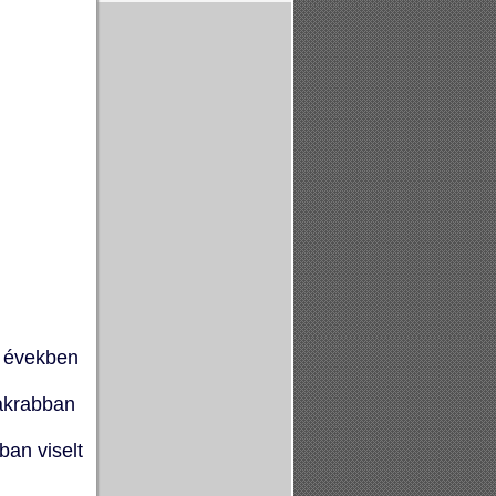
s években
yakrabban
an viselt