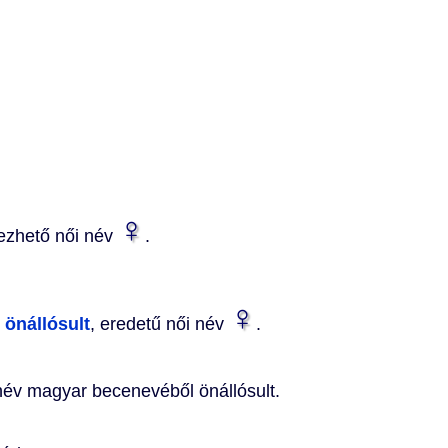
♀
zhető női név
.
♀
önállósult
, eredetű női név
.
év magyar becenevéből önállósult.