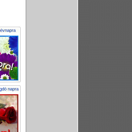
névnapra
gdó napra