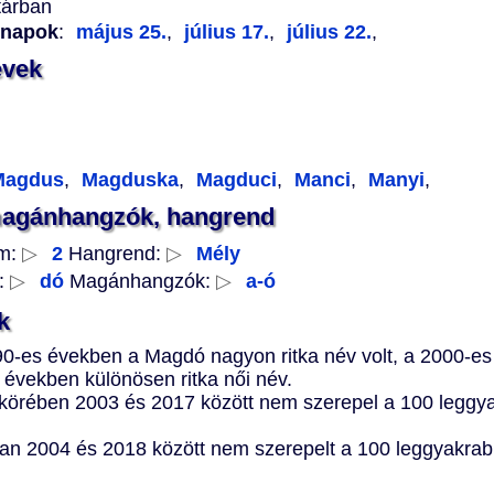
tárban
vnapok
:
május 25.
,
július 17.
,
július 22.
,
evek
agdus
,
Magduska
,
Magduci
,
Manci
,
Manyi
,
magánhangzók, hangrend
m:
▷
2
Hangrend:
▷
Mély
:
▷
dó
Magánhangzók:
▷
a-ó
k
90-es években a Magdó nagyon ritka név volt, a 2000-e
 években különösen ritka női név.
k körében 2003 és 2017 között nem szerepel a 100 legg
an 2004 és 2018 között nem szerepelt a 100 leggyakrabb