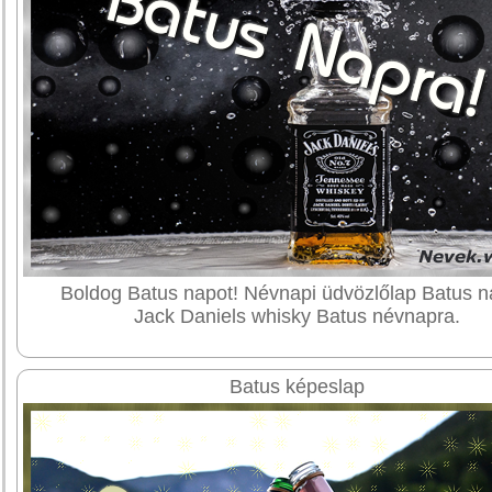
Boldog Batus napot! Névnapi üdvözlőlap Batus n
Jack Daniels whisky Batus névnapra.
Batus képeslap