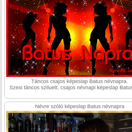
Táncos csajos képeslap Batus névnapra.
Szexi táncos sziluett, csajos névnapi képeslap Batu
Névre szóló képeslap Batus névnapra