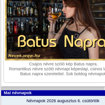
Csajos névre szóló kép Batus napra.
Romantikus névre szóló névnapi képeslap, csinos l
Batus napra szeretettel. Sok boldog névnapot
Mai névnapok
Névnapok 2026 augusztus 6.
csütörtök