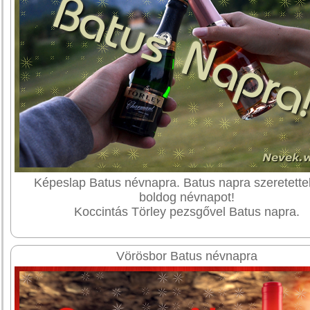
Képeslap Batus névnapra. Batus napra szeretette
boldog névnapot!
Koccintás Törley pezsgővel Batus napra.
Vörösbor Batus névnapra