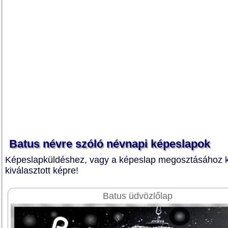
Batus névre szóló névnapi képeslapok
Képeslapküldéshez, vagy a képeslap megosztásához ka
kiválasztott képre!
Batus üdvözlőlap