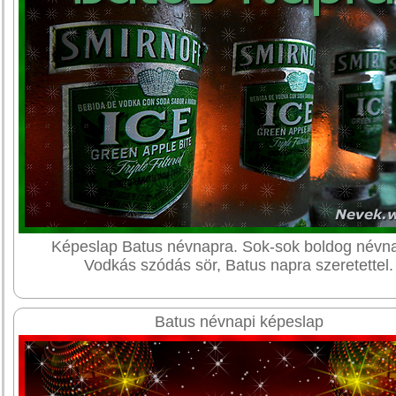
Képeslap Batus névnapra. Sok-sok boldog névna
Vodkás szódás sör, Batus napra szeretettel.
Batus névnapi képeslap