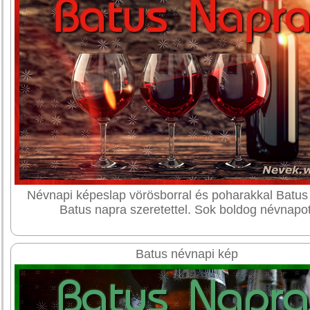
Névnapi képeslap vörösborral és poharakkal Batus
Batus napra szeretettel. Sok boldog névnapot
Batus névnapi kép