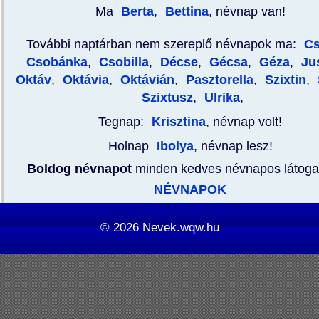
Ma
Berta
,
Bettina
, névnap van!
További naptárban nem szereplő névnapok ma:
C
Csobánka
,
Csobilla
,
Décse
,
Gécsa
,
Géza
,
Ju
Oktáv
,
Oktávia
,
Oktávián
,
Pasztorella
,
Szixtin
,
Szixtusz
,
Ulrika
,
Tegnap:
Krisztina
, névnap volt!
Holnap
Ibolya
, névnap lesz!
Boldog névnapot
minden kedves névnapos látoga
NÉVNAPOK
© 2026
Nevek.wqw.hu