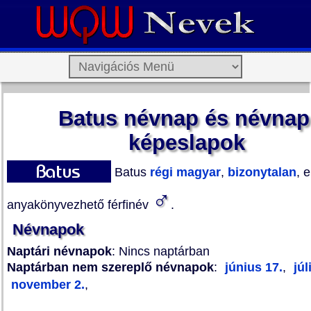
Batus névnap és névnap
képeslapok
Batus
régi magyar
,
bizonytalan
, 
♂
anyakönyvezhető férfinév
.
Névnapok
Naptári névnapok
: Nincs naptárban
Naptárban nem szereplő névnapok
:
június 17.
,
júl
november 2.
,