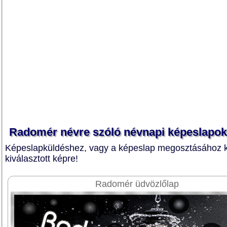
Radomér névre szóló névnapi képeslapok
Képeslapküldéshez, vagy a képeslap megosztásához ka
kiválasztott képre!
Radomér üdvözlőlap