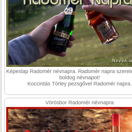
Képeslap Radomér névnapra. Radomér napra szerete
boldog névnapot!
Koccintás Törley pezsgővel Radomér napra.
Vörösbor Radomér névnapra