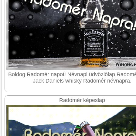
Boldog Radomér napot! Névnapi üdvözlőlap Radomé
Jack Daniels whisky Radomér névnapra.
Radomér képeslap