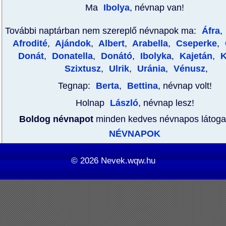
Ma
Ibolya
, névnap van!
További naptárban nem szereplő névnapok ma:
Áfra
,
Afrodité
,
Ajándok
,
Albert
,
Arabella
,
Cseperke
,
Donát
,
Donatella
,
Donátó
,
Ibolyka
,
Kajetán
,
K
Szixtusz
,
Ulrik
,
Uránia
,
Vénusz
,
Tegnap:
Berta
,
Bettina
, névnap volt!
Holnap
László
, névnap lesz!
Boldog névnapot
minden kedves névnapos látoga
NÉVNAPOK
© 2026
Nevek.wqw.hu