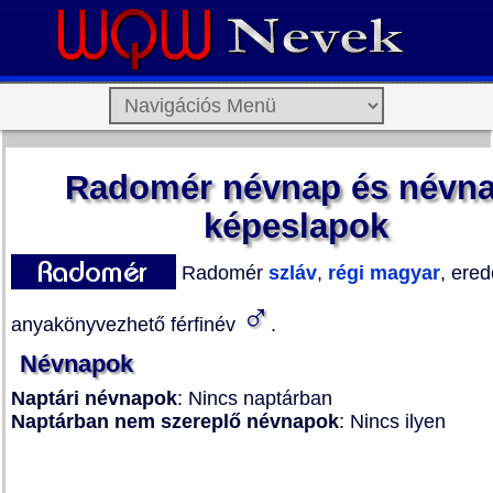
Radomér névnap és névna
képeslapok
Radomér
szláv
,
régi magyar
, ered
♂
anyakönyvezhető férfinév
.
Névnapok
Naptári névnapok
: Nincs naptárban
Naptárban nem szereplő névnapok
: Nincs ilyen