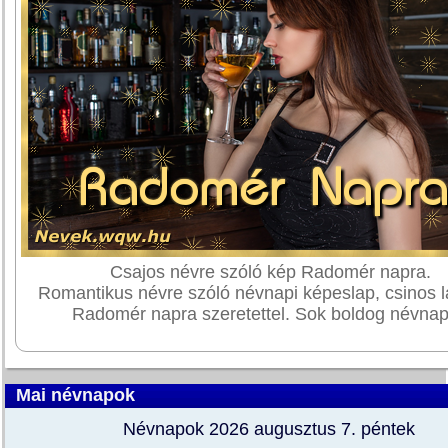
Csajos névre szóló kép Radomér napra.
Romantikus névre szóló névnapi képeslap, csinos l
Radomér napra szeretettel. Sok boldog névnap
Mai névnapok
Névnapok 2026 augusztus 7.
péntek