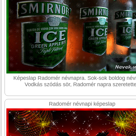
Képeslap Radomér névnapra. Sok-sok boldog név
Vodkás szódás sör, Radomér napra szeretette
Radomér névnapi képeslap