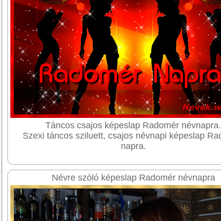
Táncos csajos képeslap Radomér névnapra
Szexi táncos sziluett, csajos névnapi képeslap R
napra.
Névre szóló képeslap Radomér névnapra