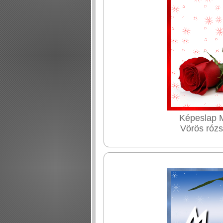
Képeslap M
Vörös rózs