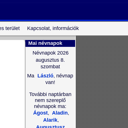
s terület
Kapcsolat, információk
Mai névnapok
Névnapok 2026
augusztus 8.
szombat
Ma
László
, névnap
van!
További naptárban
nem szereplő
névnapok ma:
Ágost
,
Aladin
,
Alarik
,
Augusztusz
,