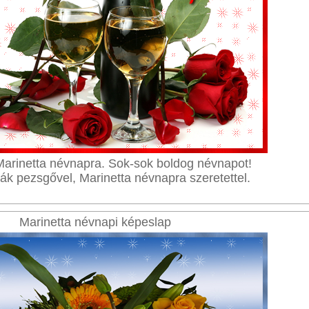
arinetta névnapra. Sok-sok boldog névnapot!
ák pezsgővel, Marinetta névnapra szeretettel.
Marinetta névnapi képeslap