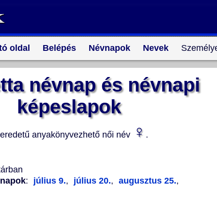
tó oldal
Belépés
Névnapok
Nevek
Személye
tta névnap és névnapi
képeslapok
♀
 eredetű anyakönyvezhető női név
.
tárban
vnapok
:
július 9.
,
július 20.
,
augusztus 25.
,