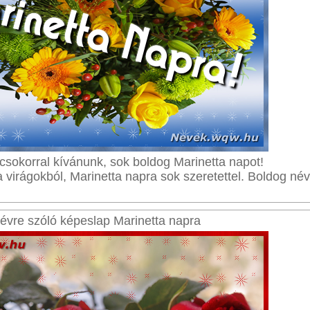
gcsokorral kívánunk, sok boldog Marinetta napot!
virágokból, Marinetta napra sok szeretettel. Boldog né
évre szóló képeslap Marinetta napra