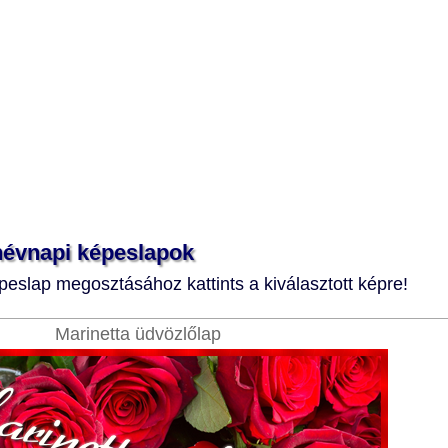
 névnapi képeslapok
eslap megosztásához kattints a kiválasztott képre!
Marinetta üdvözlőlap