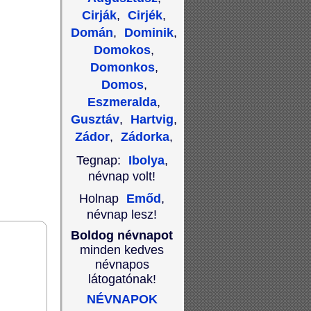
Cirják
,
Cirjék
,
Domán
,
Dominik
,
Domokos
,
Domonkos
,
Domos
,
Eszmeralda
,
Gusztáv
,
Hartvig
,
Zádor
,
Zádorka
,
Tegnap:
Ibolya
,
névnap volt!
Holnap
Emőd
,
névnap lesz!
Boldog névnapot
minden kedves
névnapos
látogatónak!
NÉVNAPOK