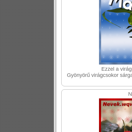
Ezzel a virá
Gyönyörű virágcsokor sárga 
N