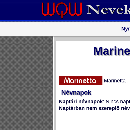
Nyi
Marine
Marinetta
,
Névnapok
Naptári névnapok
: Nincs nap
Naptárban nem szereplő né