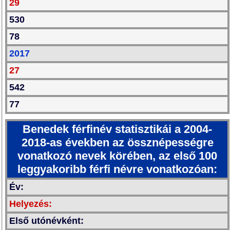
29
530
78
2017
27
542
77
Benedek férfinév statisztikái a 2004-
2018-as években az össznépességre
vonatkozó nevek körében, az első 100
leggyakoribb férfi névre vonatkozóan:
Év:
Helyezés:
Első utónévként: