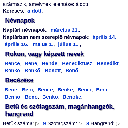
származik, amelynek jelentése: áldott.
Keresés
:
áldott
,
Névnapok
Naptári névnapok
:
március 21.
,
Naptárban nem szereplő névnapok
:
április 14.
,
április 16.
,
május 1.
,
július 11.
,
Rokon, vagy képzett nevek
Bence
,
Bene
,
Bende
,
Benediktusz
,
Benedikt
,
Benke
,
Benkő
,
Benett
,
Benő
,
Becézése
Bene
,
Beni
,
Bence
,
Benke
,
Benci
,
Beni
,
Benkó
,
Benő
,
Benkő
,
Benőke
,
Betű és szótagszám, magánhangzók,
hangrend
Betűk száma:
▷
9
Szótagszám:
▷
3
Hangrend:
▷