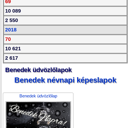
69
10 089
2 550
2018
70
10 621
2 617
Benedek üdvözlőlapok
Benedek névnapi képeslapok
Benedek üdvözlőlap