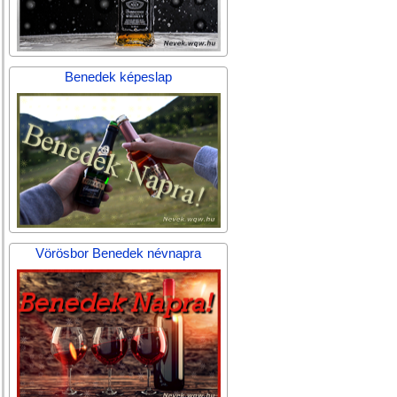
Benedek képeslap
Vörösbor Benedek névnapra