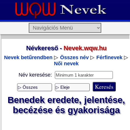
Névkereső -
Nevek.wqw.hu
Nevek betűrendben
▷
Összes név
▷
Férfinevek
▷
Női nevek
Név keresése:
Benedek eredete, jelentése,
becézése és gyakorisága