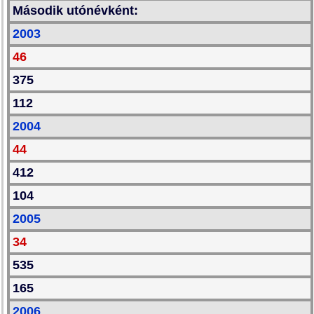
Második utónévként:
2003
46
375
112
2004
44
412
104
2005
34
535
165
2006