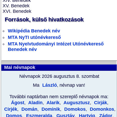
XIV. Benedek
XV. Benedek
XVI. Benedek
Források, külső hivatkozások
Wikipédia Benedek név
MTA NyTI utónévkereső
MTA Nyelvtudományi Intézet Utónévkereső
Benedek név
Mai névnapok
Névnapok 2026 augusztus 8.
szombat
Ma
László
, névnap van!
További naptárban nem szereplő névnapok ma:
Ágost
,
Aladin
,
Alarik
,
Augusztusz
,
Cirják
,
Cirjék
,
Domán
,
Dominik
,
Domokos
,
Domonkos
,
Domos
,
Eszmeralda
,
Gusztáv
,
Hartvig
,
Zádor
,