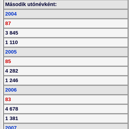
Második utónévként:
2004
87
3 845
1 110
2005
85
4 282
1 246
2006
83
4 678
1 381
2007