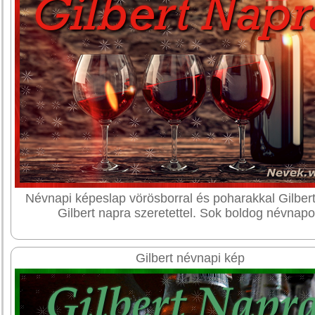
Névnapi képeslap vörösborral és poharakkal Gilbert
Gilbert napra szeretettel. Sok boldog névnapo
Gilbert névnapi kép