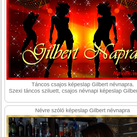
Táncos csajos képeslap Gilbert névnapra.
Szexi táncos sziluett, csajos névnapi képeslap Gilbe
Névre szóló képeslap Gilbert névnapra