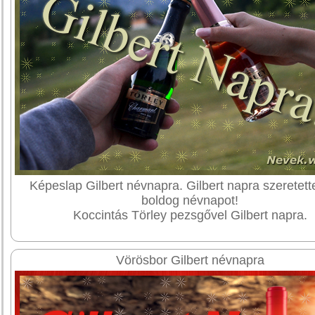
Képeslap Gilbert névnapra. Gilbert napra szeretett
boldog névnapot!
Koccintás Törley pezsgővel Gilbert napra.
Vörösbor Gilbert névnapra