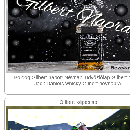
Boldog Gilbert napot! Névnapi üdvözlőlap Gilbert 
Jack Daniels whisky Gilbert névnapra.
Gilbert képeslap