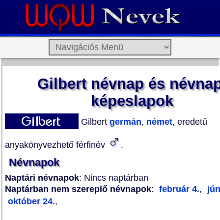
Gilbert névnap és névnap
képeslapok
Gilbert
germán
,
német
, eredetű
♂
anyakönyvezhető férfinév
.
Névnapok
Naptári névnapok
: Nincs naptárban
Naptárban nem szereplő névnapok
:
február 4.
,
jún
október 24.
,