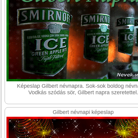
Képeslap Gilbert névnapra. Sok-sok boldog névn
Vodkás szódás sör, Gilbert napra szeretettel
Gilbert névnapi képeslap