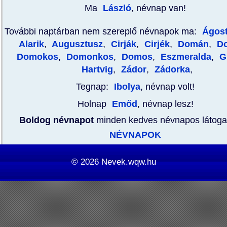
Ma
László
, névnap van!
További naptárban nem szereplő névnapok ma:
Ágos
Alarik
,
Augusztusz
,
Cirják
,
Cirjék
,
Domán
,
Do
Domokos
,
Domonkos
,
Domos
,
Eszmeralda
,
G
Hartvig
,
Zádor
,
Zádorka
,
Tegnap:
Ibolya
, névnap volt!
Holnap
Emőd
, névnap lesz!
Boldog névnapot
minden kedves névnapos látoga
NÉVNAPOK
© 2026
Nevek.wqw.hu