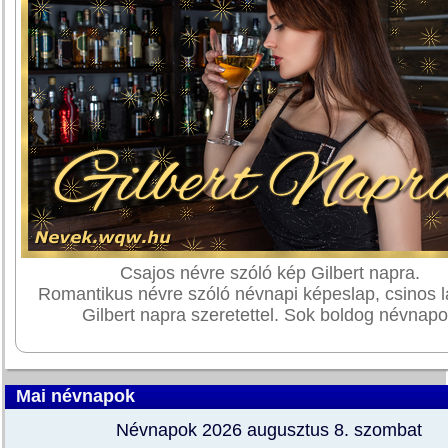
Csajos névre szóló kép Gilbert napra.
Romantikus névre szóló névnapi képeslap, csinos l
Gilbert napra szeretettel. Sok boldog névnapo
Mai névnapok
Névnapok 2026 augusztus 8.
szombat