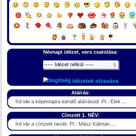
Névnapi idézet, vers csatolása:
Idézetek olvasása
Aláírás:
Címzett 1. NÉV: