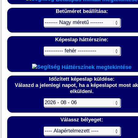
Betűméret beállítása:
Képeslap háttérszíne:
Háttérszínek megtekintése
Időzített képeslap küldése:
Válaszd a jelenlegi napot, ha a képeslapot most a
elküldeni.
Válassz bélyeget: