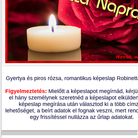
Gyertya és piros rózsa, romantikus képeslap Robinett
Figyelmeztetés:
Mielőtt a képeslapot megírnád, kérj
el hány személynek szeretnéd a képeslapot elkülden
képeslap megírása után választod ki a több címz
lehetőséget, a beírt adatok el fognak veszni, mert re
egy frissítéssel nullázza az űrlap adatokat.