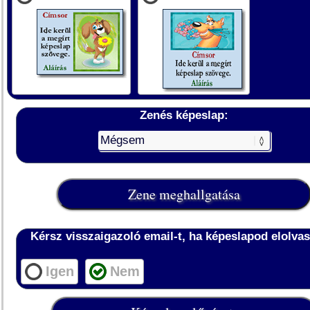
Zenés képeslap:
Kérsz visszaigazoló email-t, ha képeslapod elolvas
Igen
Nem