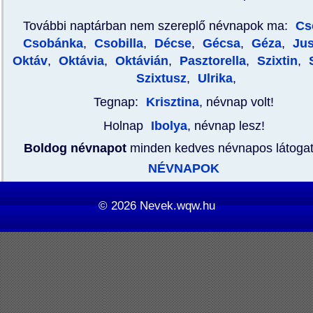
További naptárban nem szereplő névnapok ma:
Cs
Csobánka
,
Csobilla
,
Décse
,
Gécsa
,
Géza
,
Jus
Oktáv
,
Oktávia
,
Oktávián
,
Pasztorella
,
Szixtin
,
S
Szixtusz
,
Ulrika
,
Tegnap:
Krisztina
, névnap volt!
Holnap
Ibolya
, névnap lesz!
Boldog névnapot
minden kedves névnapos látoga
NÉVNAPOK
© 2026
Nevek.wqw.hu