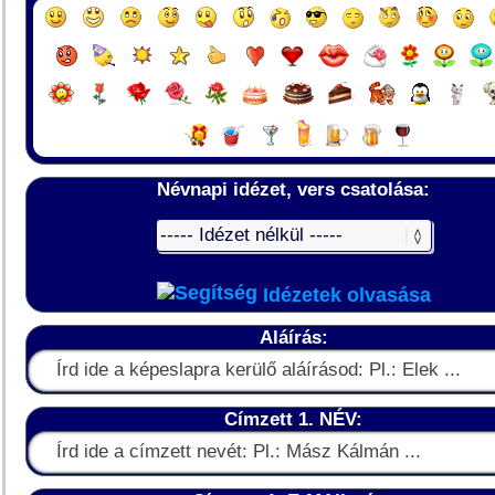
Névnapi idézet, vers csatolása:
Idézetek olvasása
Aláírás:
Címzett 1. NÉV: