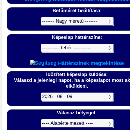
Betűméret beállítása:
Képeslap háttérszíne:
Háttérszínek megtekintése
Időzített képeslap küldése:
Válaszd a jelenlegi napot, ha a képeslapot most a
elküldeni.
Válassz bélyeget: