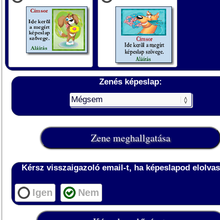
Zenés képeslap:
Kérsz visszaigazoló email-t, ha képeslapod elolvas
Igen
Nem