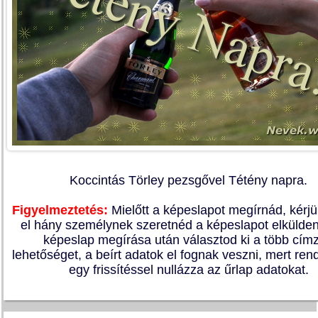
Koccintás Törley pezsgővel Tétény napra.
Figyelmeztetés:
Mielőtt a képeslapot megírnád, kérj
el hány személynek szeretnéd a képeslapot elkülden
képeslap megírása után választod ki a több címz
lehetőséget, a beírt adatok el fognak veszni, mert re
egy frissítéssel nullázza az űrlap adatokat.