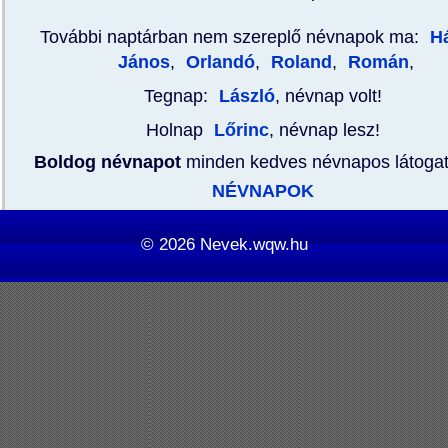
További naptárban nem szereplő névnapok ma:
H
János
,
Orlandó
,
Roland
,
Román
,
Tegnap:
László
, névnap volt!
Holnap
Lőrinc
, névnap lesz!
Boldog névnapot
minden kedves névnapos látoga
NÉVNAPOK
© 2026
Nevek.wqw.hu