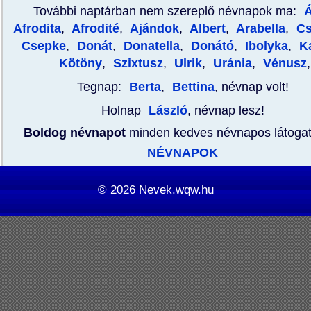
További naptárban nem szereplő névnapok ma:
Á
Afrodita
,
Afrodité
,
Ajándok
,
Albert
,
Arabella
,
Cs
Csepke
,
Donát
,
Donatella
,
Donátó
,
Ibolyka
,
Ka
Kötöny
,
Szixtusz
,
Ulrik
,
Uránia
,
Vénusz
,
Tegnap:
Berta
,
Bettina
, névnap volt!
Holnap
László
, névnap lesz!
Boldog névnapot
minden kedves névnapos látoga
NÉVNAPOK
© 2026
Nevek.wqw.hu