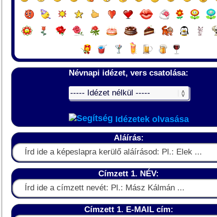
Névnapi idézet, vers csatolása:
Idézetek olvasása
Aláírás:
Címzett 1. NÉV:
Címzett 1. E-MAIL cím: