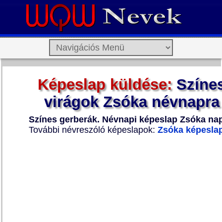
Képeslap küldése:
Színe
virágok Zsóka névnapra
Színes gerberák. Névnapi képeslap Zsóka nap
További névreszóló képeslapok:
Zsóka képesla