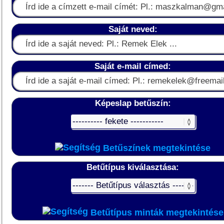
Saját neved:
Saját e-mail címed:
Képeslap betűszín:
Betűszínek megtekintése
Betűtípus kiválasztása:
Betűtípus minták megtekintése