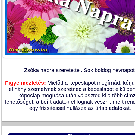
Zsóka napra szeretettel. Sok boldog névnapot
Figyelmeztetés:
Mielőtt a képeslapot megírnád, kérj
el hány személynek szeretnéd a képeslapot elkülden
képeslap megírása után választod ki a több címz
lehetőséget, a beírt adatok el fognak veszni, mert re
egy frissítéssel nullázza az űrlap adatokat.