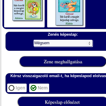
Zenés képeslap:
Kérsz visszaigazoló email-t, ha képeslapod elolvas
Igen
Nem