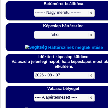
Betűméret beállítása:
Képeslap háttérszíne:
Háttérszínek megtekintése
Időzített képeslap küldése:
Válaszd a jelenlegi napot, ha a képeslapot most a
elküldeni.
Válassz bélyeget: