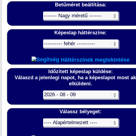
Betűméret beállítása:
Képeslap háttérszíne:
Háttérszínek megtekintése
Időzített képeslap küldése:
Válaszd a jelenlegi napot, ha a képeslapot most a
elküldeni.
Válassz bélyeget: