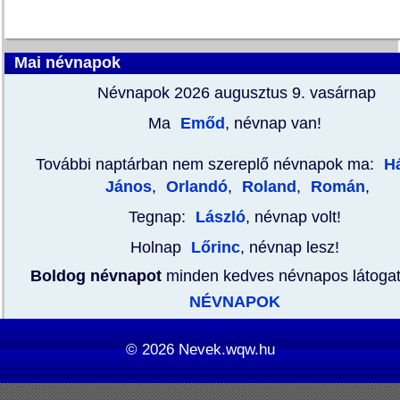
Mai névnapok
Névnapok 2026 augusztus 9.
vasárnap
Ma
Emőd
, névnap van!
További naptárban nem szereplő névnapok ma:
H
János
,
Orlandó
,
Roland
,
Román
,
Tegnap:
László
, névnap volt!
Holnap
Lőrinc
, névnap lesz!
Boldog névnapot
minden kedves névnapos látoga
NÉVNAPOK
© 2026
Nevek.wqw.hu