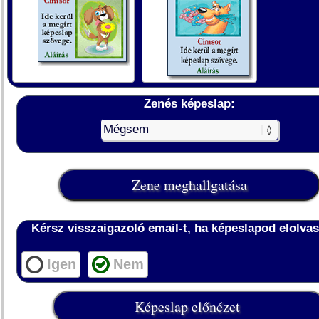
Zenés képeslap:
Kérsz visszaigazoló email-t, ha képeslapod elolvas
Igen
Nem