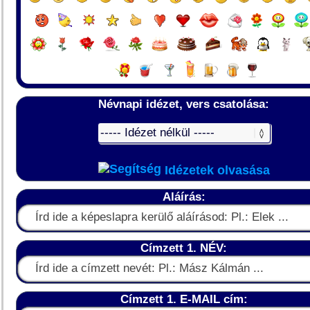
Névnapi idézet, vers csatolása:
Idézetek olvasása
Aláírás:
Címzett 1. NÉV:
Címzett 1. E-MAIL cím: