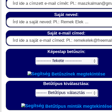
Saját neved:
Saját e-mail címed:
Képeslap betűszín:
Betűszínek megtekintése
Betűtípus kiválasztása:
Betűtípus minták megtekintése