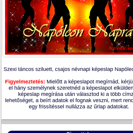
Szexi táncos sziluett, csajos névnapi képeslap Napóle
Figyelmeztetés:
Mielőtt a képeslapot megírnád, kérj
el hány személynek szeretnéd a képeslapot elkülden
képeslap megírása után választod ki a több címz
lehetőséget, a beírt adatok el fognak veszni, mert re
egy frissítéssel nullázza az űrlap adatokat.