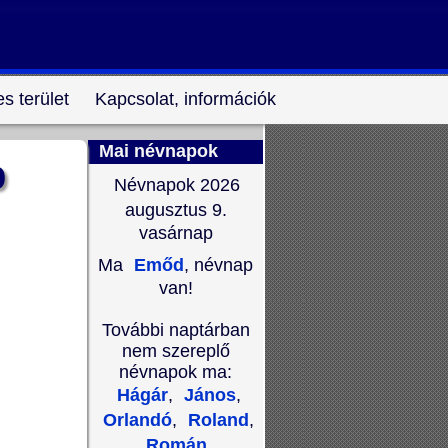
s terület
Kapcsolat, információk
Mai névnapok
p
Névnapok 2026
augusztus 9.
vasárnap
Ma
Emőd
, névnap
van!
További naptárban
nem szereplő
névnapok ma:
Hágár
,
János
,
Orlandó
,
Roland
,
Román
,