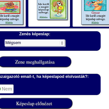
Zenés képeslap:
szaigazoló email-t, ha képeslapod elolvasták?:
Nem