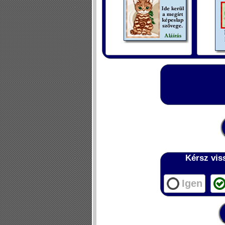
Kérsz vis
Igen