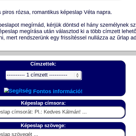
 piros rózsa, romantikus képeslap Véta napra.
peslapot megírnád, kérjük döntsd el hány személynek sz
épeslap megírása után választod ki a több címzett lehet
ni, mert rendszerünk egy frissítéssel nullázza az űrlap a
Címzettek:
Fontos információ!
Képeslap címsora:
Képeslap szövege: