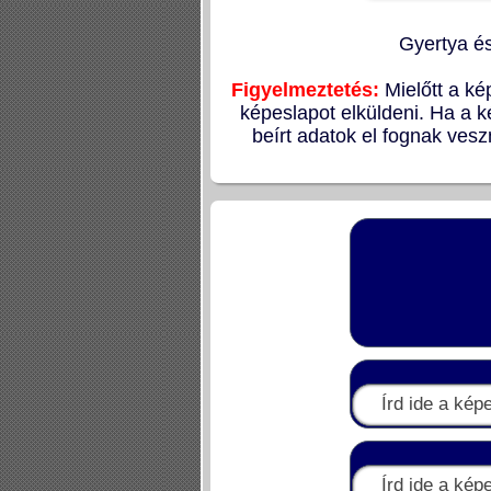
Gyertya és
Figyelmeztetés:
Mielőtt a ké
képeslapot elküldeni. Ha a k
beírt adatok el fognak vesz