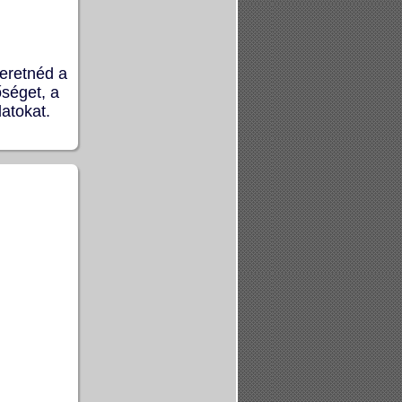
eretnéd a
őséget, a
datokat.