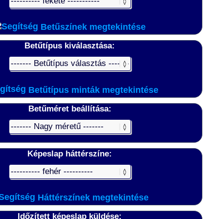
Betűszínek megtekintése
Betűtípus kiválasztása:
Betűtípus minták megtekintése
Betűméret beállítása:
Képeslap háttérszíne:
Háttérszínek megtekintése
Időzített képeslap küldése: