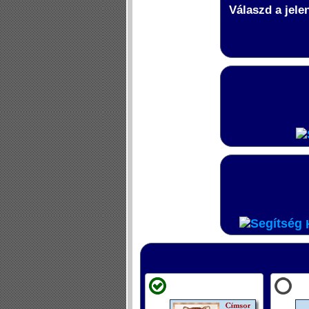
Válaszd a jele
H