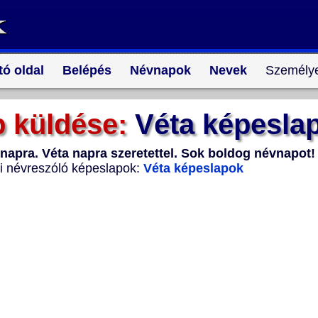
tó oldal
Belépés
Névnapok
Nevek
Személye
 küldése:
Véta képesla
napra. Véta napra szeretettel. Sok boldog névnapot!
i névreszóló képeslapok:
Véta képeslapok