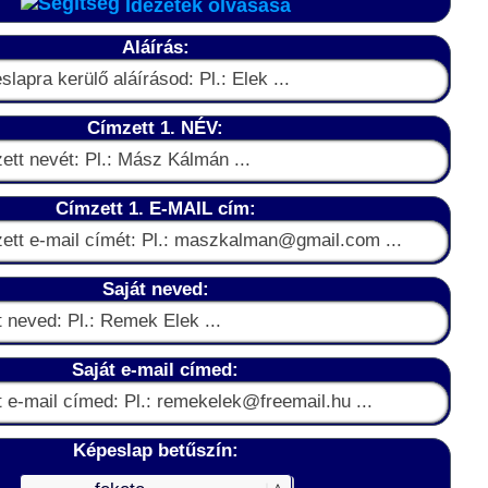
Idézetek olvasása
Aláírás:
Címzett 1. NÉV:
Címzett 1. E-MAIL cím:
Saját neved:
Saját e-mail címed:
Képeslap betűszín: