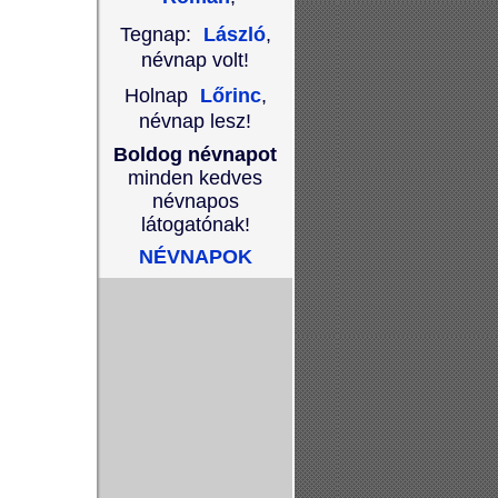
Tegnap:
László
,
névnap volt!
Holnap
Lőrinc
,
névnap lesz!
Boldog névnapot
minden kedves
névnapos
látogatónak!
NÉVNAPOK