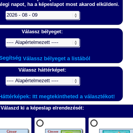
nlegi napot, ha a képeslapot most akarod elküldeni.
Válassz bélyeget:
Válassz bélyeget a listából
Válassz háttérképet:
áttérképek: Itt megtekintheted a választékot!
Válaszd ki a képeslap elrendezését: