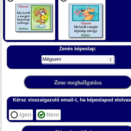
Zenés képeslap:
Kérsz visszaigazoló email-t, ha képeslapod elolvas
Igen
Nem