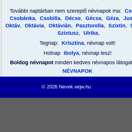
További naptárban nem szereplő névnapok ma:
Cs
Csobánka
,
Csobilla
,
Décse
,
Gécsa
,
Géza
,
Jus
Oktáv
,
Oktávia
,
Oktávián
,
Pasztorella
,
Szixtin
,
S
Szixtusz
,
Ulrika
,
Tegnap:
Krisztina
, névnap volt!
Holnap
Ibolya
, névnap lesz!
Boldog névnapot
minden kedves névnapos látoga
NÉVNAPOK
© 2026
Nevek.wqw.hu