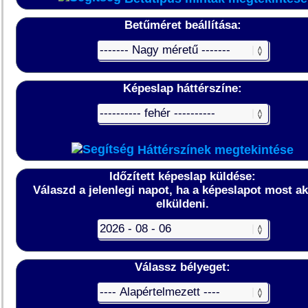
Betűméret beállítása:
Képeslap háttérszíne:
Háttérszínek megtekintése
Időzített képeslap küldése:
Válaszd a jelenlegi napot, ha a képeslapot most a
elküldeni.
Válassz bélyeget: