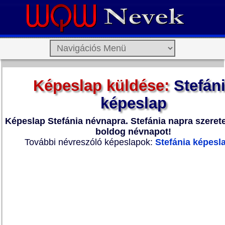
Képeslap küldése:
Stefán
képeslap
Képeslap Stefánia névnapra. Stefánia napra szerete
boldog névnapot!
További névreszóló képeslapok:
Stefánia képesl