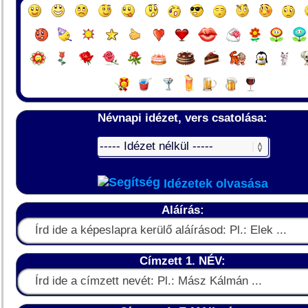
Névnapi idézet, vers csatolása:
Idézetek olvasása
Aláírás:
Címzett 1. NÉV: