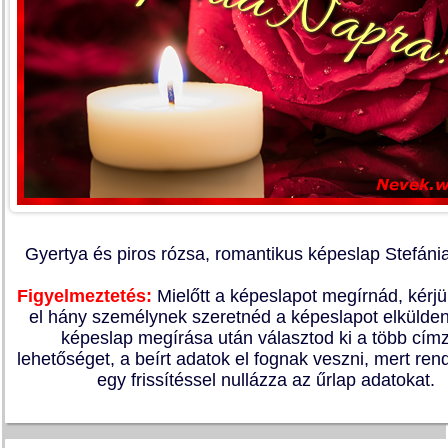
Gyertya és piros rózsa, romantikus képeslap Stefáni
Figyelmeztetés:
Mielőtt a képeslapot megírnád, kérj
el hány személynek szeretnéd a képeslapot elkülden
képeslap megírása után választod ki a több címz
lehetőséget, a beírt adatok el fognak veszni, mert re
egy frissítéssel nullázza az űrlap adatokat.