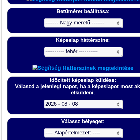
Betűméret beállítása:
Képeslap háttérszíne:
Háttérszínek megtekintése
Időzített képeslap küldése:
Válaszd a jelenlegi napot, ha a képeslapot most a
elküldeni.
Válassz bélyeget: