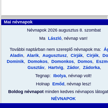
Mai névnapok
Névnapok 2026 augusztus 8.
szombat
Ma
László
, névnap van!
További naptárban nem szereplő névnapok ma:
Á
Aladin
,
Alarik
,
Augusztusz
,
Cirják
,
Cirjék
,
Do
Dominik
,
Domokos
,
Domonkos
,
Domos
,
Eszme
Gusztáv
,
Hartvig
,
Zádor
,
Zádorka
,
Tegnap:
Ibolya
, névnap volt!
Holnap
Emőd
, névnap lesz!
Boldog névnapot
minden kedves névnapos látoga
NÉVNAPOK