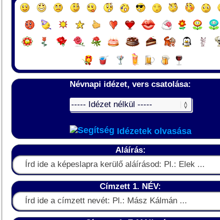
Névnapi idézet, vers csatolása:
Idézetek olvasása
Aláírás:
Címzett 1. NÉV: