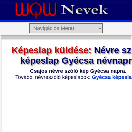
Képeslap küldése:
Névre sz
képeslap Gyécsa névnapr
Csajos névre szóló kép Gyécsa napra.
További névreszóló képeslapok:
Gyécsa képesl