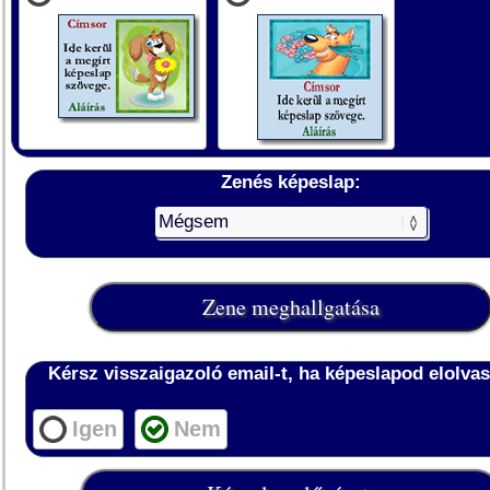
Zenés képeslap:
Kérsz visszaigazoló email-t, ha képeslapod elolvas
Igen
Nem