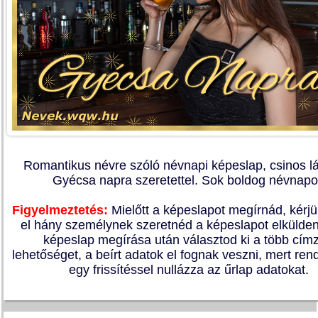
Romantikus névre szóló névnapi képeslap, csinos l
Gyécsa napra szeretettel. Sok boldog névnapo
Figyelmeztetés:
Mielőtt a képeslapot megírnád, kérj
el hány személynek szeretnéd a képeslapot elkülden
képeslap megírása után választod ki a több címz
lehetőséget, a beírt adatok el fognak veszni, mert re
egy frissítéssel nullázza az űrlap adatokat.