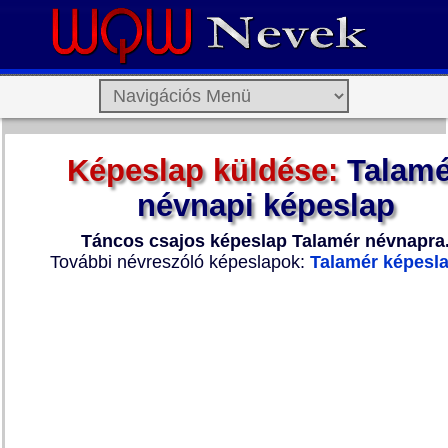
Képeslap küldése:
Talamé
névnapi képeslap
Táncos csajos képeslap Talamér névnapra
További névreszóló képeslapok:
Talamér képesl