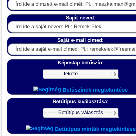
Saját neved:
Saját e-mail címed:
Képeslap betűszín:
Betűszínek megtekintése
Betűtípus kiválasztása:
Betűtípus minták megtekintése