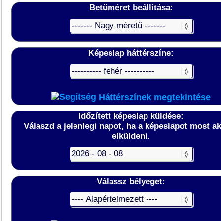
Betűméret beállítása:
Képeslap háttérszíne:
Háttérszínek megtekintése
Időzített képeslap küldése:
Válaszd a jelenlegi napot, ha a képeslapot most a
elküldeni.
Válassz bélyeget: