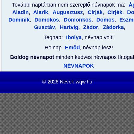
További naptárban nem szereplő névnapok ma:
Á
Aladin
,
Alarik
,
Augusztusz
,
Cirják
,
Cirjék
,
Do
Dominik
,
Domokos
,
Domonkos
,
Domos
,
Eszme
Gusztáv
,
Hartvig
,
Zádor
,
Zádorka
,
Tegnap:
Ibolya
, névnap volt!
Holnap
Emőd
, névnap lesz!
Boldog névnapot
minden kedves névnapos látoga
NÉVNAPOK
© 2026
Nevek.wqw.hu