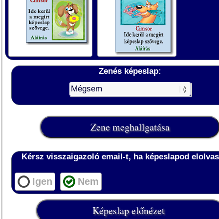
Zenés képeslap:
Kérsz visszaigazoló email-t, ha képeslapod elolvas
Igen
Nem