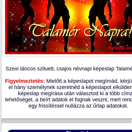
Szexi táncos sziluett, csajos névnapi képeslap Talamé
Figyelmeztetés:
Mielőtt a képeslapot megírnád, kérj
el hány személynek szeretnéd a képeslapot elkülden
képeslap megírása után választod ki a több címz
lehetőséget, a beírt adatok el fognak veszni, mert re
egy frissítéssel nullázza az űrlap adatokat.