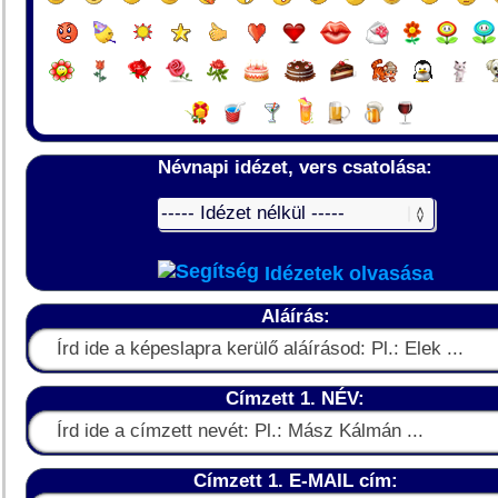
Névnapi idézet, vers csatolása:
Idézetek olvasása
Aláírás:
Címzett 1. NÉV:
Címzett 1. E-MAIL cím: