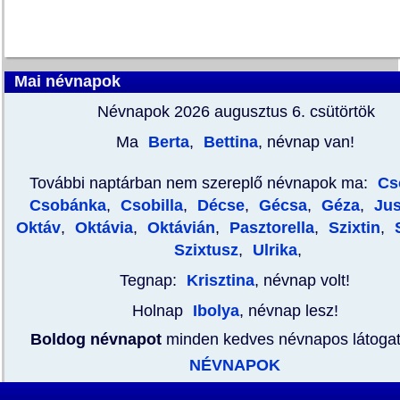
Mai névnapok
Névnapok 2026 augusztus 6.
csütörtök
Ma
Berta
,
Bettina
, névnap van!
További naptárban nem szereplő névnapok ma:
Cs
Csobánka
,
Csobilla
,
Décse
,
Gécsa
,
Géza
,
Jus
Oktáv
,
Oktávia
,
Oktávián
,
Pasztorella
,
Szixtin
,
S
Szixtusz
,
Ulrika
,
Tegnap:
Krisztina
, névnap volt!
Holnap
Ibolya
, névnap lesz!
Boldog névnapot
minden kedves névnapos látoga
NÉVNAPOK