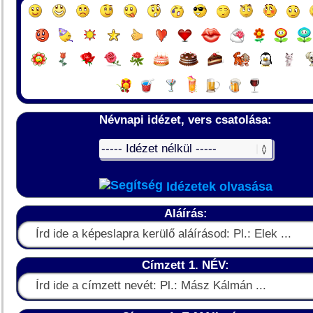
Névnapi idézet, vers csatolása:
Idézetek olvasása
Aláírás:
Címzett 1. NÉV: