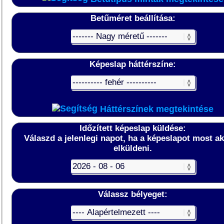
Betűméret beállítása:
Képeslap háttérszíne:
Háttérszínek megtekintése
Időzített képeslap küldése:
Válaszd a jelenlegi napot, ha a képeslapot most a
elküldeni.
Válassz bélyeget: