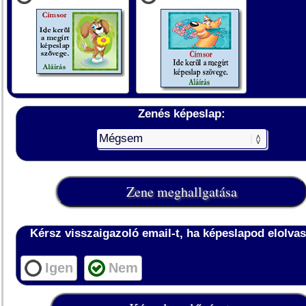
Zenés képeslap:
Kérsz visszaigazoló email-t, ha képeslapod elolvas
Igen
Nem