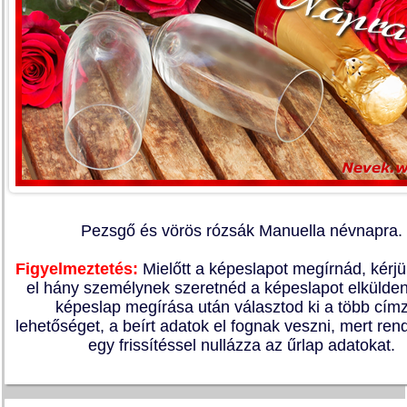
Pezsgő és vörös rózsák Manuella névnapra.
Figyelmeztetés:
Mielőtt a képeslapot megírnád, kérj
el hány személynek szeretnéd a képeslapot elkülden
képeslap megírása után választod ki a több címz
lehetőséget, a beírt adatok el fognak veszni, mert re
egy frissítéssel nullázza az űrlap adatokat.