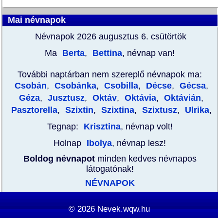
Mai névnapok
Névnapok 2026 augusztus 6.
csütörtök
Ma
Berta
,
Bettina
, névnap van!
További naptárban nem szereplő névnapok ma:
Csobán
,
Csobánka
,
Csobilla
,
Décse
,
Gécsa
,
Géza
,
Jusztusz
,
Oktáv
,
Oktávia
,
Oktávián
,
Pasztorella
,
Szixtin
,
Szixtina
,
Szixtusz
,
Ulrika
,
Tegnap:
Krisztina
, névnap volt!
Holnap
Ibolya
, névnap lesz!
Boldog névnapot
minden kedves névnapos
látogatónak!
NÉVNAPOK
© 2026
Nevek.wqw.hu