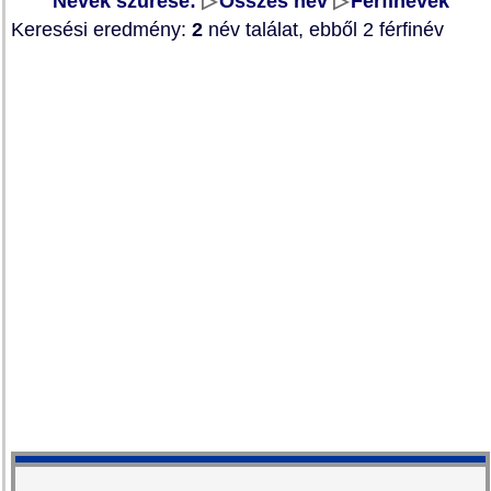
Nevek szűrése:
▷
Összes név
▷
Férfinevek
Keresési eredmény:
2
név találat, ebből 2 férfinév