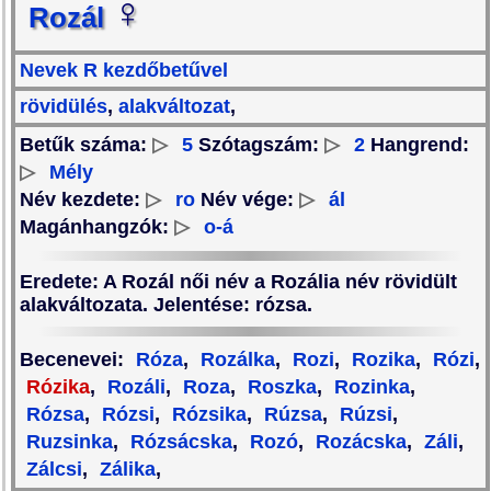
♀
Rozál
Nevek R kezdőbetűvel
rövidülés
,
alakváltozat
,
Betűk száma:
▷
5
Szótagszám:
▷
2
Hangrend:
▷
Mély
Név kezdete:
▷
ro
Név vége:
▷
ál
Magánhangzók:
▷
o-á
Eredete
: A Rozál női név a Rozália név rövidült
alakváltozata. Jelentése: rózsa.
Becenevei
:
Róza
,
Rozálka
,
Rozi
,
Rozika
,
Rózi
,
Rózika
,
Rozáli
,
Roza
,
Roszka
,
Rozinka
,
Rózsa
,
Rózsi
,
Rózsika
,
Rúzsa
,
Rúzsi
,
Ruzsinka
,
Rózsácska
,
Rozó
,
Rozácska
,
Záli
,
Zálcsi
,
Zálika
,