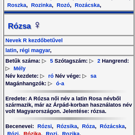
Roszka
,
Rozinka
,
Rozó
,
Rozácska
,
♀
Rózsa
Nevek R kezdőbetűvel
latin
,
régi magyar
,
Betűk száma:
▷
5
Szótagszám:
▷
2
Hangrend:
▷
Mély
Név kezdete:
▷
ró
Név vége:
▷
sa
Magánhangzók:
▷
ó-a
Eredete
: A Rózsa női név a latin Rosa névből
származik, már az Árpád-korban használatos név
volt Magyarországon. Jelentése: rózsa.
Becenevei
:
Rózsi
,
Rózsika
,
Róza
,
Rózácska
,
Rózi
,
Rózika
,
Rozi
,
Rozika
,