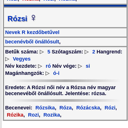
♀
Rózsi
Nevek R kezdőbetűvel
becenévből önállósult
,
Betűk száma:
▷
5
Szótagszám:
▷
2
Hangrend:
▷
Vegyes
Név kezdete:
▷
ró
Név vége:
▷
si
Magánhangzók:
▷
ó-i
Eredete
: A Rózsi női név a Rózsa név magyar
becenevéből önállósult. Jelentése: rózsa.
Becenevei
:
Rózsika
,
Róza
,
Rózácska
,
Rózi
,
Rózika
,
Rozi
,
Rozika
,