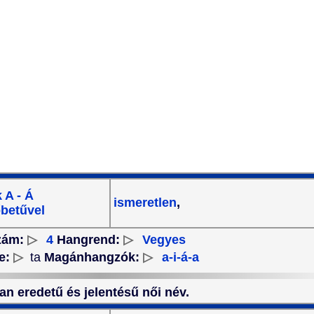
 A - Á
ismeretlen
,
betűvel
zám:
▷
4
Hangrend:
▷
Vegyes
e:
▷
ta
Magánhangzók:
▷
a-i-á-a
lan eredetű és jelentésű női név.