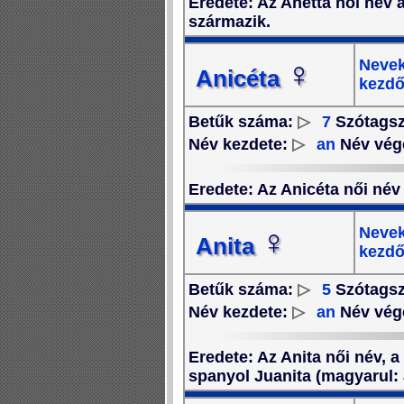
Eredete
: Az Anetta női név
származik.
♀
Nevek
Anicéta
kezdő
Betűk száma:
▷
7
Szótags
Név kezdete:
▷
an
Név vég
Eredete
: Az Anicéta női név
♀
Nevek
Anita
kezdő
Betűk száma:
▷
5
Szótags
Név kezdete:
▷
an
Név vég
Eredete
: Az Anita női név, 
spanyol Juanita (magyarul: 