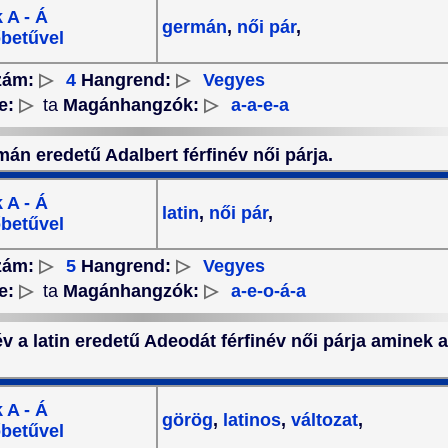
 A - Á
germán
,
női pár
,
betűvel
zám:
▷
4
Hangrend:
▷
Vegyes
e:
▷
ta
Magánhangzók:
▷
a-a-e-a
mán eredetű Adalbert férfinév női párja.
 A - Á
latin
,
női pár
,
betűvel
zám:
▷
5
Hangrend:
▷
Vegyes
e:
▷
ta
Magánhangzók:
▷
a-e-o-á-a
v a latin eredetű Adeodát férfinév női párja aminek a
 A - Á
görög
,
latinos
,
változat
,
betűvel