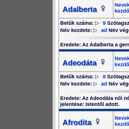
♀
Nevek
Adalberta
kezdő
Betűk száma:
▷
9
Szótags
Név kezdete:
▷
ad
Név vég
Eredete
: Az Adalberta a ger
♀
Nevek
Adeodáta
kezdő
Betűk száma:
▷
8
Szótags
Név kezdete:
▷
ad
Név vég
Eredete
: Az Adeodáta női né
jelentése: Istentől adott.
♀
Nevek
Afrodita
kezdő