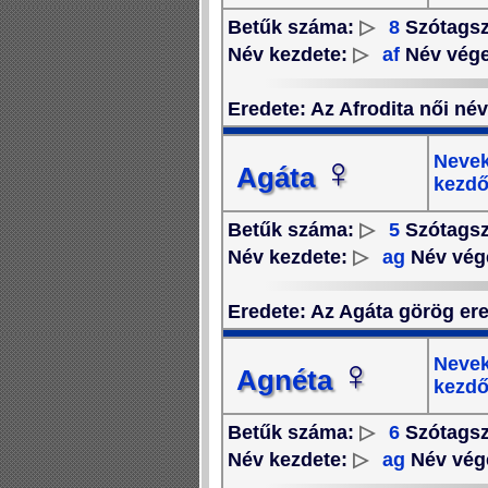
Betűk száma:
▷
8
Szótags
Név kezdete:
▷
af
Név vég
Eredete
: Az Afrodita női név
♀
Nevek
Agáta
kezdő
Betűk száma:
▷
5
Szótags
Név kezdete:
▷
ag
Név vég
Eredete
: Az Agáta görög ere
♀
Nevek
Agnéta
kezdő
Betűk száma:
▷
6
Szótags
Név kezdete:
▷
ag
Név vég