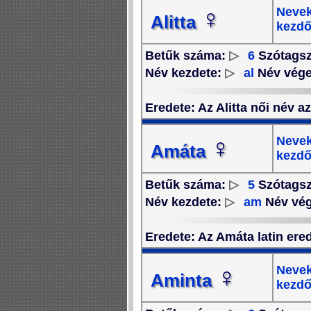
♀
Nevek
Alitta
kezdő
Betűk száma:
▷
6
Szótags
Név kezdete:
▷
al
Név vég
Eredete
: Az Alitta női név a
♀
Nevek
Amáta
kezdő
Betűk száma:
▷
5
Szótags
Név kezdete:
▷
am
Név vé
Eredete
: Az Amáta latin ere
♀
Nevek
Aminta
kezdő