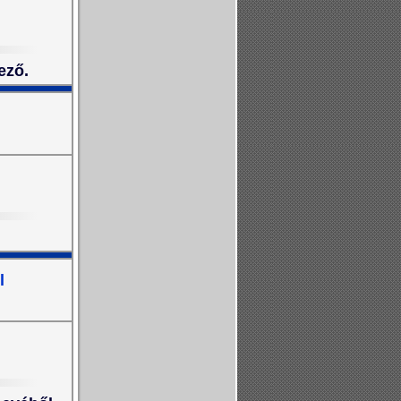
ező.
l