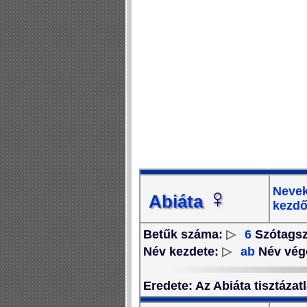
♀
Nevek
Abiáta
kezdő
Betűk száma:
▷
6
Szótags
Név kezdete:
▷
ab
Név vég
Eredete
: Az Abiáta tisztázat