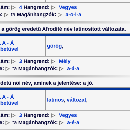
zám:
▷
4
Hangrend:
▷
Vegyes
e:
▷
ta
Magánhangzók:
▷
a-o-i-a
 a görög eredetű Afrodité név latinosított változata.
 A - Á
görög
,
betűvel
zám:
▷
3
Hangrend:
▷
Mély
e:
▷
ta
Magánhangzók:
▷
a-á-a
detű női név, aminek a jelentése: a jó.
 A - Á
latinos
,
változat
,
betűvel
zám:
▷
3
Hangrend:
▷
Vegyes
e:
▷
ta
Magánhangzók:
▷
a-é-a