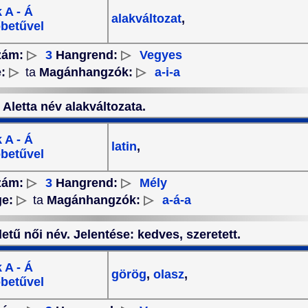
 A - Á
alakváltozat
,
betűvel
zám:
▷
3
Hangrend:
▷
Vegyes
e:
▷
ta
Magánhangzók:
▷
a-i-a
z Aletta név alakváltozata.
 A - Á
latin
,
betűvel
zám:
▷
3
Hangrend:
▷
Mély
ge:
▷
ta
Magánhangzók:
▷
a-á-a
detű női név. Jelentése: kedves, szeretett.
 A - Á
görög
,
olasz
,
betűvel