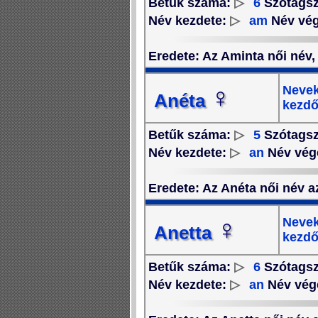
Betűk száma:
▷
6
Szótags
Név kezdete:
▷
am
Név vé
Eredete
: Az Aminta női név,
♀
Nevek
Anéta
kezdő
Betűk száma:
▷
5
Szótags
Név kezdete:
▷
an
Név vég
Eredete
: Az Anéta női név a
♀
Nevek
Anetta
kezdő
Betűk száma:
▷
6
Szótags
Név kezdete:
▷
an
Név vég