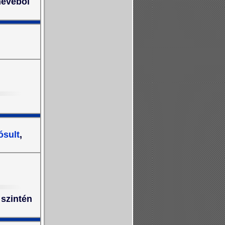
nevéből
ósult
,
 szintén