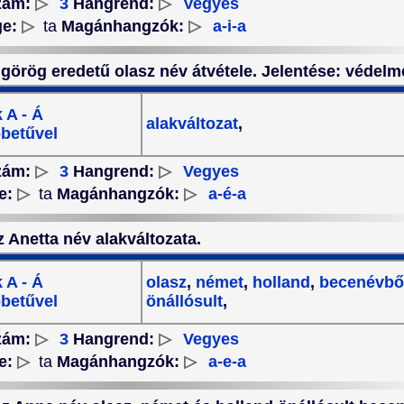
zám:
▷
3
Hangrend:
▷
Vegyes
ge:
▷
ta
Magánhangzók:
▷
a-i-a
 görög eredetű olasz név átvétele. Jelentése: védelm
 A - Á
alakváltozat
,
betűvel
zám:
▷
3
Hangrend:
▷
Vegyes
e:
▷
ta
Magánhangzók:
▷
a-é-a
z Anetta név alakváltozata.
 A - Á
olasz
,
német
,
holland
,
becenévbő
betűvel
önállósult
,
zám:
▷
3
Hangrend:
▷
Vegyes
e:
▷
ta
Magánhangzók:
▷
a-e-a