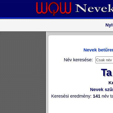
Nyi
Nevek betűr
Név keresése:
Ta
K
Nevek szű
Keresési eredmény:
141
név ta