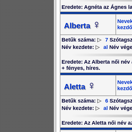
Eredete
: Agnéta az Ágnes la
♀
Nevek
Alberta
kezdő
Betűk száma:
▷
7
Szótags
Név kezdete:
▷
al
Név vég
Eredete
: Az Alberta női név
+ fényes, híres.
♀
Nevek
Aletta
kezdő
Betűk száma:
▷
6
Szótags
Név kezdete:
▷
al
Név vég
Eredete
: Az Aletta női név 