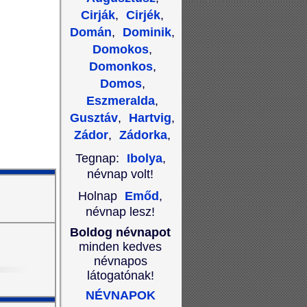
Cirják
,
Cirjék
,
Domán
,
Dominik
,
Domokos
,
Domonkos
,
Domos
,
Eszmeralda
,
Gusztáv
,
Hartvig
,
Zádor
,
Zádorka
,
Tegnap:
Ibolya
,
névnap volt!
Holnap
Emőd
,
névnap lesz!
Boldog névnapot
minden kedves
névnapos
látogatónak!
NÉVNAPOK