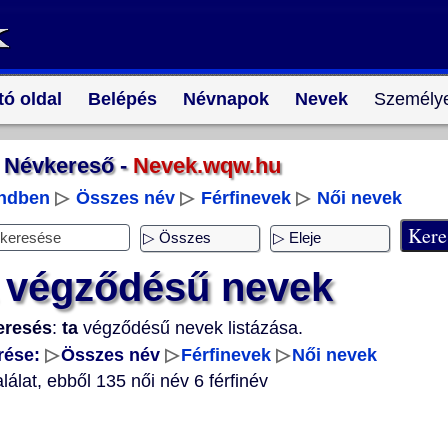
tó oldal
Belépés
Névnapok
Nevek
Személye
Névkereső -
Nevek.wqw.hu
endben
▷
Összes név
▷
Férfinevek
▷
Női nevek
 végződésű nevek
eresés
:
ta
végződésű nevek listázása.
rése:
▷
Összes név
▷
Férfinevek
▷
Női nevek
lálat, ebből 135 női név 6 férfinév