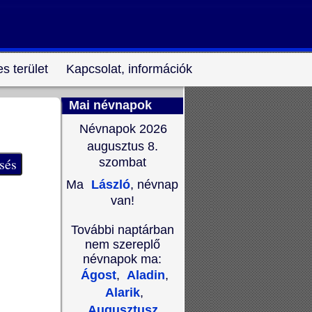
s terület
Kapcsolat, információk
Mai névnapok
Névnapok 2026
augusztus 8.
szombat
Ma
László
, névnap
van!
További naptárban
nem szereplő
névnapok ma:
Ágost
,
Aladin
,
Alarik
,
Augusztusz
,