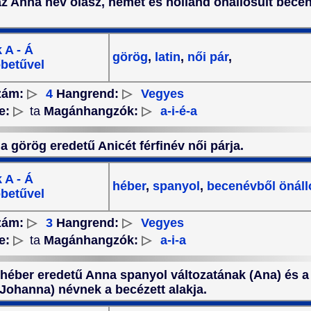
 az Anna név olasz, német és holland önállósult bece
 A - Á
görög
,
latin
,
női pár
,
betűvel
zám:
▷
4
Hangrend:
▷
Vegyes
e:
▷
ta
Magánhangzók:
▷
a-i-é-a
 a görög eredetű Anicét férfinév női párja.
 A - Á
héber
,
spanyol
,
becenévből önáll
betűvel
zám:
▷
3
Hangrend:
▷
Vegyes
e:
▷
ta
Magánhangzók:
▷
a-i-a
a héber eredetű Anna spanyol változatának (Ana) és a
Johanna) névnek a becézett alakja.