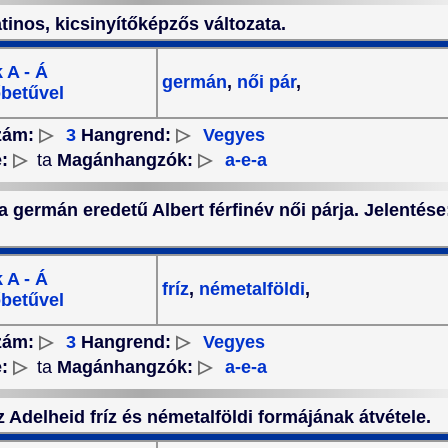
tinos, kicsinyítőképzős változata.
 A - Á
germán
,
női pár
,
betűvel
zám:
▷
3
Hangrend:
▷
Vegyes
e:
▷
ta
Magánhangzók:
▷
a-e-a
 a germán eredetű Albert férfinév női párja. Jelentés
 A - Á
fríz
,
németalföldi
,
betűvel
zám:
▷
3
Hangrend:
▷
Vegyes
e:
▷
ta
Magánhangzók:
▷
a-e-a
az Adelheid fríz és németalföldi formájának átvétele.