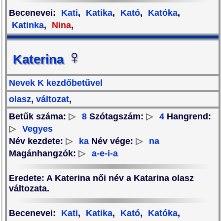
Becenevei
:
Kati
,
Katika
,
Kató
,
Katóka
,
Katinka
,
Nina
,
♀
Katerina
Nevek K kezdőbetűvel
olasz
,
változat
,
Betűk száma:
▷
8
Szótagszám:
▷
4
Hangrend:
▷
Vegyes
Név kezdete:
▷
ka
Név vége:
▷
na
Magánhangzók:
▷
a-e-i-a
Eredete
: A Katerina női név a Katarina olasz
változata.
Becenevei
:
Kati
,
Katika
,
Kató
,
Katóka
,