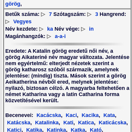
görög
,
Betűk száma:
▷
7
Szótagszám:
▷
3
Hangrend:
▷
Vegyes
Név kezdete:
▷
ka
Név vége:
▷
in
Magánhangzók:
▷
a-a-i
Eredete
: A Katalin görög eredetű női név, a
görög Aikateriné név magyar változata. Jelentése
nem egyértelmű: elterjedt nézetek szerint a
görög katharosz szóból származik, amelynek
jelentése: (mindig) tiszta. Mások szerint a görög
Aeikatherina névből ered, melynek jelentése:
nyilazó, biztosan célzó. A magyarba feltehetően a
német Katharina vagy a latin Catharina forma
közvetítésével került.
Becenevei
:
Kacácska
,
Kaci
,
Kacika
,
Kata
,
Katácska
,
Katalinka
,
Kati
,
Katica
,
Katicácska
,
Katici
,
Katika
,
Katinka
,
Katka
,
Kató
,