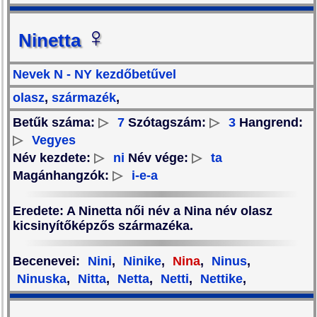
♀
Ninetta
Nevek N - NY kezdőbetűvel
olasz
,
származék
,
Betűk száma:
▷
7
Szótagszám:
▷
3
Hangrend:
▷
Vegyes
Név kezdete:
▷
ni
Név vége:
▷
ta
Magánhangzók:
▷
i-e-a
Eredete
: A Ninetta női név a Nina név olasz
kicsinyítőképzős származéka.
Becenevei
:
Nini
,
Ninike
,
Nina
,
Ninus
,
Ninuska
,
Nitta
,
Netta
,
Netti
,
Nettike
,