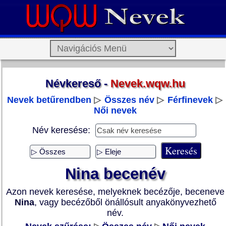
Névkereső -
Nevek.wqw.hu
Nevek betűrendben
▷
Összes név
▷
Férfinevek
▷
Női nevek
Név keresése:
Nina becenév
Azon nevek keresése, melyeknek becézője, beceneve
Nina
, vagy becézőből önállósult anyakönyvezhető
név.