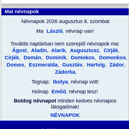
Mai névnapok
Névnapok 2026 augusztus 8.
szombat
Ma
László
, névnap van!
További naptárban nem szereplő névnapok ma:
Ágost
,
Aladin
,
Alarik
,
Augusztusz
,
Cirják
,
Cirjék
,
Domán
,
Dominik
,
Domokos
,
Domonkos
,
Domos
,
Eszmeralda
,
Gusztáv
,
Hartvig
,
Zádor
,
Zádorka
,
Tegnap:
Ibolya
, névnap volt!
Holnap
Emőd
, névnap lesz!
Boldog névnapot
minden kedves névnapos
látogatónak!
NÉVNAPOK