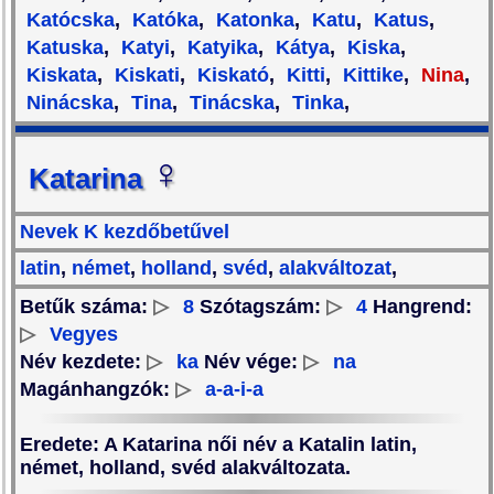
Katócska
,
Katóka
,
Katonka
,
Katu
,
Katus
,
Katuska
,
Katyi
,
Katyika
,
Kátya
,
Kiska
,
Kiskata
,
Kiskati
,
Kiskató
,
Kitti
,
Kittike
,
Nina
,
Ninácska
,
Tina
,
Tinácska
,
Tinka
,
♀
Katarina
Nevek K kezdőbetűvel
latin
,
német
,
holland
,
svéd
,
alakváltozat
,
Betűk száma:
▷
8
Szótagszám:
▷
4
Hangrend:
▷
Vegyes
Név kezdete:
▷
ka
Név vége:
▷
na
Magánhangzók:
▷
a-a-i-a
Eredete
: A Katarina női név a Katalin latin,
német, holland, svéd alakváltozata.