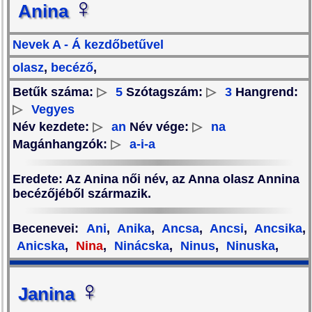
♀
Anina
Nevek A - Á kezdőbetűvel
olasz
,
becéző
,
Betűk száma:
▷
5
Szótagszám:
▷
3
Hangrend:
▷
Vegyes
Név kezdete:
▷
an
Név vége:
▷
na
Magánhangzók:
▷
a-i-a
Eredete
: Az Anina női név, az Anna olasz Annina
becézőjéből származik.
Becenevei
:
Ani
,
Anika
,
Ancsa
,
Ancsi
,
Ancsika
,
Anicska
,
Nina
,
Ninácska
,
Ninus
,
Ninuska
,
♀
Janina