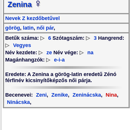
♀
Zenina
Nevek Z kezdőbetűvel
görög
,
latin
,
női pár
,
Betűk száma:
▷
6
Szótagszám:
▷
3
Hangrend:
▷
Vegyes
Név kezdete:
▷
ze
Név vége:
▷
na
Magánhangzók:
▷
e-i-a
Eredete
: A Zenina a görög-latin eredetű Zénó
férfinév kicsinyítőképzős női párja.
Becenevei
:
Zeni
,
Zenike
,
Zeninácska
,
Nina
,
Ninácska
,