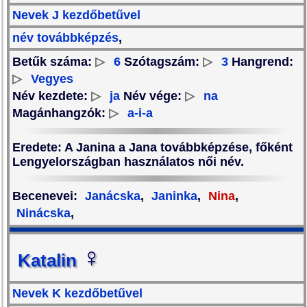
Nevek J kezdőbetűvel
név továbbképzés
,
Betűk száma:
▷
6
Szótagszám:
▷
3
Hangrend:
▷
Vegyes
Név kezdete:
▷
ja
Név vége:
▷
na
Magánhangzók:
▷
a-i-a
Eredete
: A Janina a Jana továbbképzése, főként
Lengyelországban használatos női név.
Becenevei
:
Janácska
,
Janinka
,
Nina
,
Ninácska
,
♀
Katalin
Nevek K kezdőbetűvel