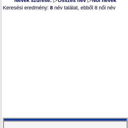
Nevek szűrése:
▷
Összes név
▷
Női nevek
Keresési eredmény:
8
név találat, ebből 8 női név