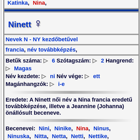
Katinka
,
Nina
,
♀
Ninett
Nevek N - NY kezdőbetűvel
francia
,
név továbbképzés
,
Betűk száma:
▷
6
Szótagszám:
▷
2
Hangrend:
▷
Magas
Név kezdete:
▷
ni
Név vége:
▷
ett
Magánhangzók:
▷
i-e
Eredete
: A Ninett női név a Nina francia eredetű
továbbképzése, illetve a Jeannine (Johanna)
önállósult beceneve.
Becenevei
:
Nini
,
Ninike
,
Nina
,
Ninus
,
Ninuska
,
Nitta
,
Netta
,
Netti
,
Nettike
,