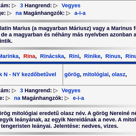
zám:
▷
3
Hangrend:
▷
Vegyes
ge:
▷
na
Magánhangzók:
▷
a-i-a
 latin Marius (a magyarban Máriusz) vagy a Marinus f
n, de a magyarban és néhány más nyelvben azonban a
ntik.
arinka
,
Rina
,
Rinácska
,
Rini
,
Rinike
,
Rinus
,
Rin
k N - NY kezdőbetűvel
görög
,
mitológiai
,
olasz
,
zám:
▷
3
Hangrend:
▷
Vegyes
e:
▷
na
Magánhangzók:
▷
e-i-a
örög mitológiai eredetű olasz név. A görög Nereiné n
 egyik leányának, az egyik Nereidának a neve. A mito
tengeristen leányai. Jelentése: nedves, vizes.