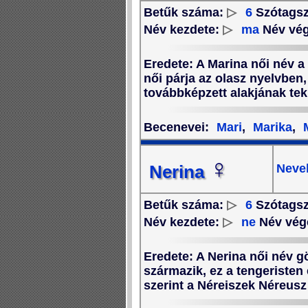
Betűk száma:
▷
6
Szótags
Név kezdete:
▷
ma
Név vé
Eredete
: A Marina női név a
női párja az olasz nyelvbe
továbbképzett alakjának teki
Becenevei
:
Mari
,
Marika
,
M
♀
Neve
Nerina
Betűk száma:
▷
6
Szótags
Név kezdete:
▷
ne
Név vég
Eredete
: A Nerina női név g
származik, ez a tengeristen
szerint a Néreiszek Néreusz 