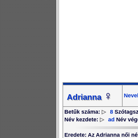
♀
Nevek
Adrianna
Betűk száma:
▷
8
Szótags
Név kezdete:
▷
ad
Név vég
Eredete
: Az Adrianna női né