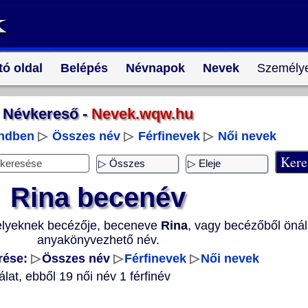
tó oldal
Belépés
Névnapok
Nevek
Személye
Névkereső -
Nevek.wqw.hu
endben
▷
Összes név
▷
Férfinevek
▷
Női nevek
Rina becenév
elyeknek becézője, beceneve
Rina
, vagy becézőből önál
anyakönyvezhető név.
rése:
▷
Összes név
▷
Férfinevek
▷
Női nevek
álat, ebből 19 női név 1 férfinév