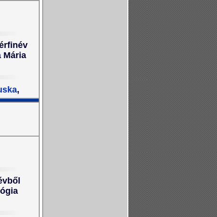
érfinév
 Mária
uska
,
évből
lógia