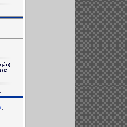
rján)
dria
,
t
,