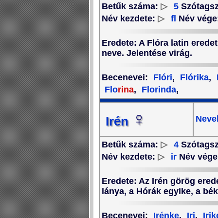
Betűk száma:
▷
5
Szótags
Név kezdete:
▷
fl
Név vége
Eredete
: A Flóra latin ered
neve. Jelentése virág.
Becenevei
:
Flóri
,
Flórika
,
Flo
rina
,
Florinda
,
♀
Nevek
Irén
Betűk száma:
▷
4
Szótags
Név kezdete:
▷
ir
Név vége
Eredete
: Az Irén görög ered
lánya, a Hórák egyike, a bé
Becenevei
:
Irénke
,
Iri
,
Irik