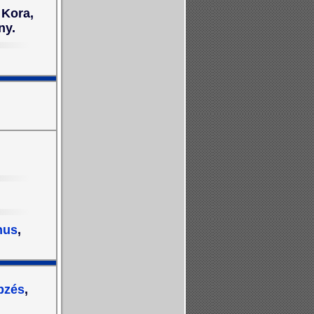
 Kora,
ny.
nus
,
pzés
,