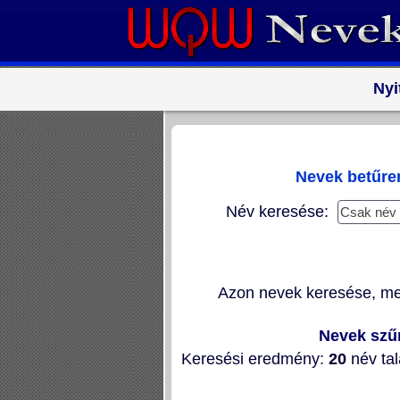
Nyi
Nevek betűr
Név keresése:
Azon nevek keresése, m
Nevek szű
Keresési eredmény:
20
név tal