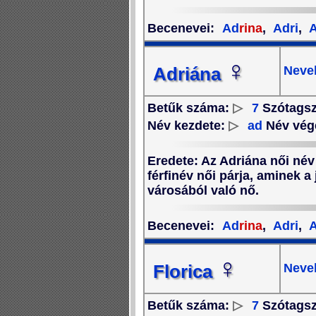
Becenevei
:
Ad
rina
,
Adri
,
A
♀
Nevek
Adriána
Betűk száma:
▷
7
Szótags
Név kezdete:
▷
ad
Név vég
Eredete
: Az Adriána női név
férfinév női párja, aminek a
városából való nő.
Becenevei
:
Ad
rina
,
Adri
,
A
♀
Neve
Florica
Betűk száma:
▷
7
Szótags