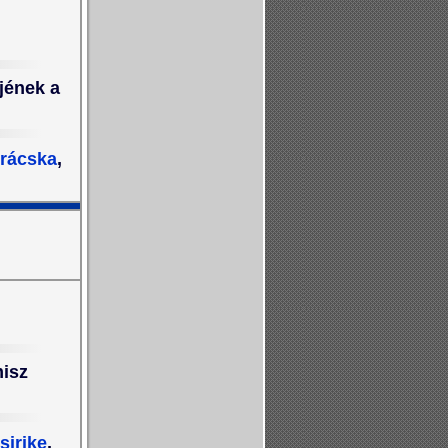
őjének a
rácska
,
misz
sirike
,