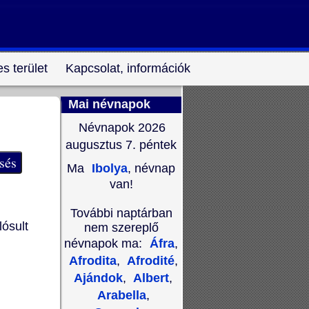
s terület
Kapcsolat, információk
Mai névnapok
Névnapok 2026
augusztus 7.
péntek
Ma
Ibolya
, névnap
van!
További naptárban
lósult
nem szereplő
névnapok ma:
Áfra
,
Afrodita
,
Afrodité
,
Ajándok
,
Albert
,
Arabella
,