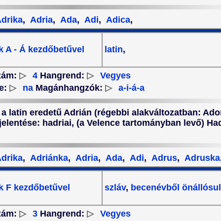
drika
,
Adria
,
Ada
,
Adi
,
Adica
,
 A - Á kezdőbetűvel
latin
,
zám:
▷
4
Hangrend:
▷
Vegyes
e:
▷
na
Magánhangzók:
▷
a-i-á-a
 a latin eredetű Adrián (régebbi alakváltozatban: Ado
 jelentése: hadriai, (a Velence tartományban levő) Ha
drika
,
Adriánka
,
Adria
,
Ada
,
Adi
,
Adrus
,
Adruska
k F kezdőbetűvel
szláv
,
becenévből önállósul
zám:
▷
3
Hangrend:
▷
Vegyes