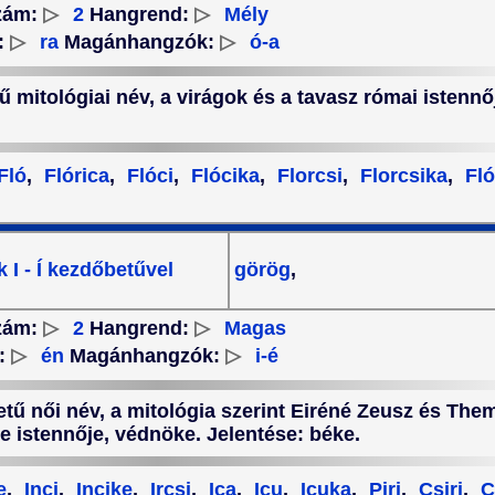
zám:
▷
2
Hangrend:
▷
Mély
:
▷
ra
Magánhangzók:
▷
ó-a
etű mitológiai név, a virágok és a tavasz római istenn
Fló
,
Flórica
,
Flóci
,
Flócika
,
Florcsi
,
Florcsika
,
Fló
 I - Í kezdőbetűvel
görög
,
zám:
▷
2
Hangrend:
▷
Magas
:
▷
én
Magánhangzók:
▷
i-é
etű női név, a mitológia szerint Eiréné Zeusz és The
ke istennője, védnöke. Jelentése: béke.
e
,
Inci
,
Incike
,
Ircsi
,
Ica
,
Icu
,
Icuka
,
Piri
,
Csiri
,
C