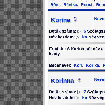
Réni
,
Rénike
,
Renci
,
Renc
♀
Neve
Korina
Betűk száma:
▷
6
Szótags
Név kezdete:
▷
ko
Név vég
Eredete
: A Korina női név a
leány.
Becenevei
:
Kori
,
Korika
,
K
♀
Neve
Korinna
Betűk száma:
▷
7
Szótags
Név kezdete:
▷
ko
Név vég