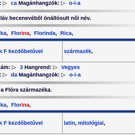
:
▷
ca
Magánhangzók:
▷
o-i-a
szláv becenevéből önállósult női név.
ika
,
Flo
rina
,
Florinda
,
Rica
,
k F kezdőbetűvel
származék
,
zám:
▷
3
Hangrend:
▷
Vegyes
:
▷
da
Magánhangzók:
▷
o-i-a
, a Flóra származéka.
ika
,
Flo
rina
,
k F kezdőbetűvel
latin
,
mitológiai
,