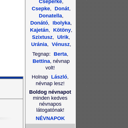
Cseperke
,
Csepke
,
Donát
,
Donatella
,
Donátó
,
Ibolyka
,
Kajetán
,
Kötöny
,
Szixtusz
,
Ulrik
,
Uránia
,
Vénusz
,
Tegnap:
Berta
,
Bettina
, névnap
volt!
Holnap
László
,
névnap lesz!
Boldog névnapot
minden kedves
névnapos
látogatónak!
NÉVNAPOK