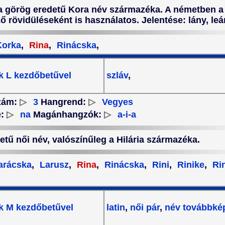
 a görög eredetű Kora név származéka. A németben a
ő rövidüléseként is használatos. Jelentése: lány, leá
orka
,
Rina
,
Rinácska
,
k L kezdőbetűvel
szláv
,
zám:
▷
3
Hangrend:
▷
Vegyes
e:
▷
na
Magánhangzók:
▷
a-i-a
detű női név, valószínűleg a Hilária származéka.
arácska
,
Larusz
,
Rina
,
Rinácska
,
Rini
,
Rinike
,
Ri
k M kezdőbetűvel
latin
,
női pár
,
név továbbké