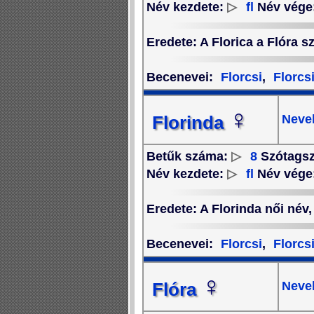
Név kezdete:
▷
fl
Név vége
Eredete
: A Florica a Flóra 
Becenevei
:
Florcsi
,
Florcs
♀
Neve
Florinda
Betűk száma:
▷
8
Szótags
Név kezdete:
▷
fl
Név vége
Eredete
: A Florinda női név
Becenevei
:
Florcsi
,
Florcs
♀
Neve
Flóra