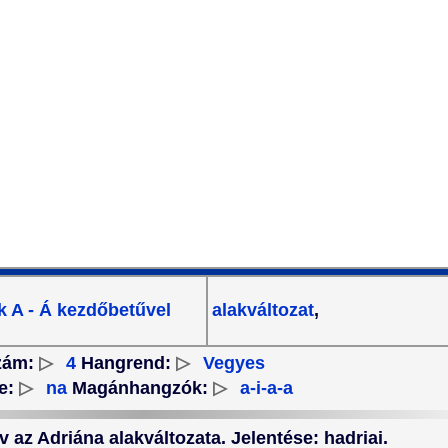
 A - Á kezdőbetűvel
alakváltozat
,
zám:
▷
4
Hangrend:
▷
Vegyes
e:
▷
na
Magánhangzók:
▷
a-i-a-a
v az Adriána alakváltozata. Jelentése: hadriai.