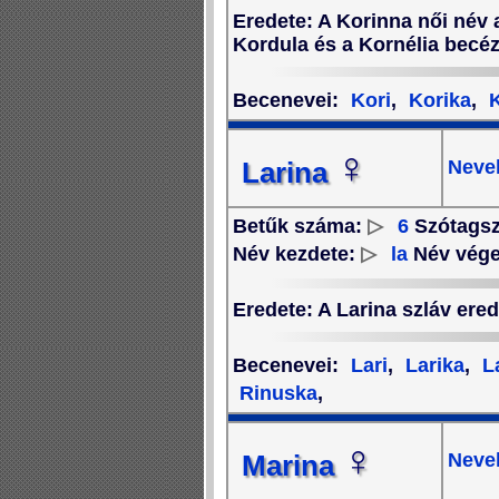
Eredete
: A Korinna női név
Kordula és a Kornélia becéz
Becenevei
:
Kori
,
Korika
,
K
♀
Neve
Larina
Betűk száma:
▷
6
Szótags
Név kezdete:
▷
la
Név vég
Eredete
: A Larina szláv ere
Becenevei
:
Lari
,
Larika
,
L
Rinuska
,
♀
Neve
Marina