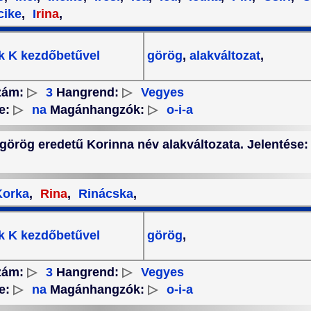
ike
,
I
rina
,
k K kezdőbetűvel
görög
,
alakváltozat
,
zám:
▷
3
Hangrend:
▷
Vegyes
e:
▷
na
Magánhangzók:
▷
o-i-a
 görög eredetű Korinna név alakváltozata. Jelentése: 
orka
,
Rina
,
Rinácska
,
k K kezdőbetűvel
görög
,
zám:
▷
3
Hangrend:
▷
Vegyes
e:
▷
na
Magánhangzók:
▷
o-i-a